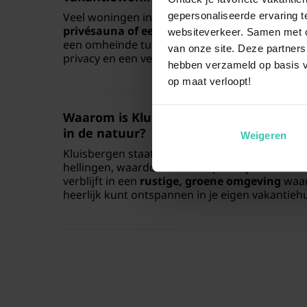
gepersonaliseerde ervaring te
Veel woningen in deze regio bieden extra comf
privésauna of een sfeervolle open haard
voor
websiteverkeer. Samen met on
een omheinde tuin is een veelvoorkomende facil
van onze site. Deze partners
privacy en een veilige omgeving tijdens je verbli
hebben verzameld op basis v
op maat verloopt!
Waarom is Kluisbergen de ideale best
in de natuur
?
Weigeren
Kluisbergen staat bekend om zijn prachtige b
hellingen, waardoor het een paradijs is voor w
verblijft in een
rustige, groene omgeving
waar
heerlijk kunt ontspannen in je eigen vakantiehu