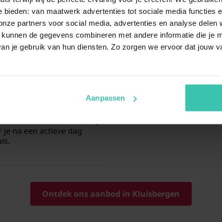
 bieden: van maatwerk advertenties tot sociale media functies e
ort, zoals een
ontspannende
Naast reguliere vakantiehuize
 de gezellige avonden. Ook
comfort van een
luxe villa o
ze partners voor social media, advertenties en analyse delen w
iteit, wat zorgt voor extra
woningtypes zorgen ervoor dat 
 kunnen de gegevens combineren met andere informatie die je me
jf.
jouw specifieke wensen en de
an je gebruik van hun diensten. Zo zorgen we ervoor dat jouw v
emming voor een
vakantie
Aanpassen
ossen en uitdagende
andelaars en wielrenners. Je
 je na een actieve dag
is.
Ontdek ons aanbod in Kluisbergen