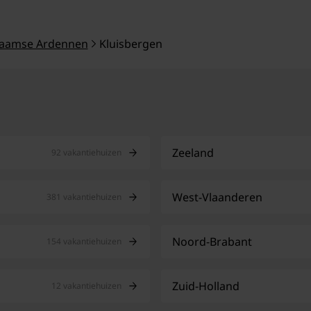
laamse Ardennen
Kluisbergen
Zeeland
92 vakantiehuizen
West-Vlaanderen
381 vakantiehuizen
Noord-Brabant
154 vakantiehuizen
Zuid-Holland
12 vakantiehuizen