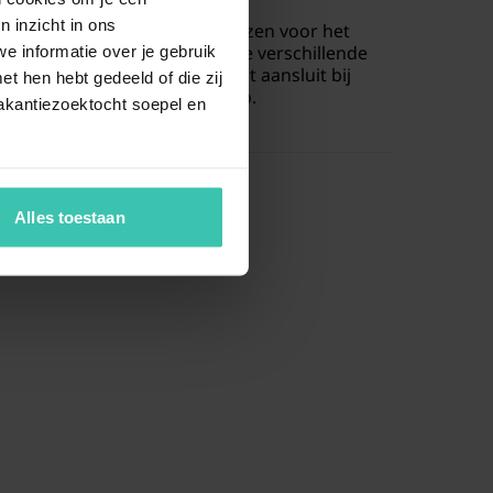
n inzicht in ons
n kun je in deze regio ook kiezen voor het
f de sfeer van een chalet
. Deze verschillende
e informatie over je gebruik
je altijd een verblijf vindt dat aansluit bij
t hen hebt gedeeld of die zij
 grootte van je reisgezelschap.
akantiezoektocht soepel en
Alles toestaan