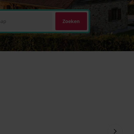
hap
Zoeken