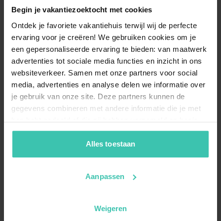
Begin je vakantiezoektocht met cookies
Ontdek je favoriete vakantiehuis terwijl wij de perfecte
ervaring voor je creëren! We gebruiken cookies om je
een gepersonaliseerde ervaring te bieden: van maatwerk
advertenties tot sociale media functies en inzicht in ons
websiteverkeer. Samen met onze partners voor social
media, advertenties en analyse delen we informatie over
je gebruik van onze site. Deze partners kunnen de
gegevens combineren met andere informatie die je met
hen hebt gedeeld of die zij hebben verzameld op basis
van je gebruik van hun diensten. Zo zorgen we ervoor dat
jouw vakantiezoektocht soepel en op maat verloopt!
Alles toestaan
Aanpassen
Weigeren