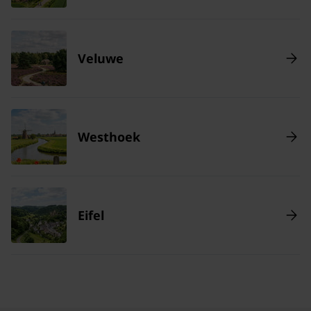
Veluwe
Westhoek
Eifel