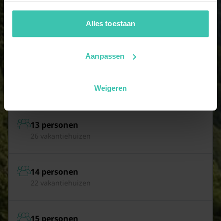
van je gebruik van hun diensten. Zo zorgen we ervoor dat
jouw vakantiezoektocht soepel en op maat verloopt!
Alles toestaan
11 personen
29 vakantiehuizen
Aanpassen
12 personen
Weigeren
26 vakantiehuizen
13 personen
26 vakantiehuizen
14 personen
22 vakantiehuizen
15 personen