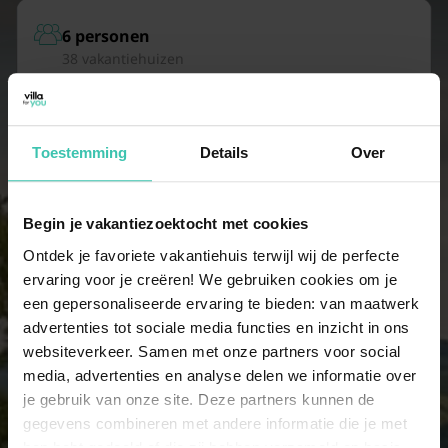
6 personen
38 vakantiehuizen
7 personen
36 vakantiehuizen
Toestemming
Details
Over
8 personen
Begin je vakantiezoektocht met cookies
32 vakantiehuizen
Ontdek je favoriete vakantiehuis terwijl wij de perfecte
ervaring voor je creëren! We gebruiken cookies om je
een gepersonaliseerde ervaring te bieden: van maatwerk
9 personen
advertenties tot sociale media functies en inzicht in ons
29 vakantiehuizen
websiteverkeer. Samen met onze partners voor social
media, advertenties en analyse delen we informatie over
je gebruik van onze site. Deze partners kunnen de
10 personen
gegevens combineren met andere informatie die je met
27 vakantiehuizen
hen hebt gedeeld of die zij hebben verzameld op basis