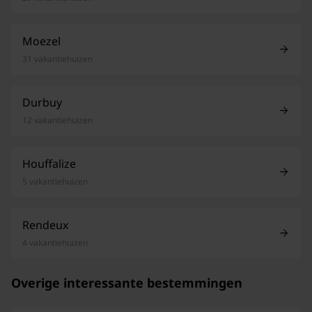
Moezel
31 vakantiehuizen
Durbuy
12 vakantiehuizen
Houffalize
5 vakantiehuizen
Rendeux
4 vakantiehuizen
Overige interessante bestemmingen