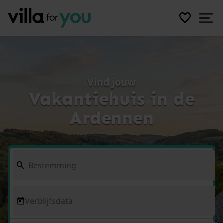
Vind jouw
Vakantiehuis in de
Ardennen
Verblijfsdata