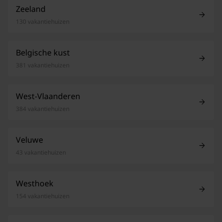
Zeeland
130 vakantiehuizen
Belgische kust
381 vakantiehuizen
West-Vlaanderen
384 vakantiehuizen
Veluwe
43 vakantiehuizen
Westhoek
154 vakantiehuizen