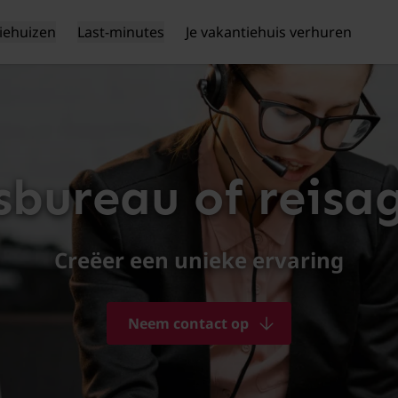
iehuizen
Last-minutes
Je vakantiehuis verhuren
sbureau of reisa
Creëer een unieke ervaring
Neem contact op