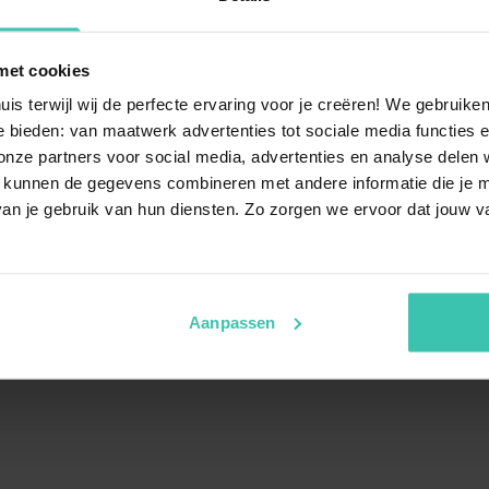
ink. Het verwerken van de boeking, commissie en facturatie
met cookies
uis terwijl wij de perfecte ervaring voor je creëren! We gebruik
an het serviceteam geplaatst worden, hiervoor kun je het b
 bieden: van maatwerk advertenties tot sociale media functies e
ig, indien niet bevestigd komt hij anders automatisch te ver
 geplaatst moet worden.
ze partners voor social media, advertenties en analyse delen w
 kunnen de gegevens combineren met andere informatie die je me
k via het reguliere boekingsproces. Bij het plaatsen van de 
g bij aankomst te voorkomen, de eigenaar van het vakantie
an je gebruik van hun diensten. Zo zorgen we ervoor dat jouw v
e samenwerking ontvang je gedurende het contact met je 
Aanpassen
gepassioneerde reis-verhuur en vakantiehuizen experts en spe