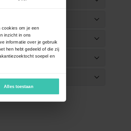
 wordt vervolgens automatisch correct
en cookies om je een
este telefonisch contact opnemen +31 (0)20
n inzicht in ons
vallen. Vermeld bij het plaatsen van een optie
e informatie over je gebruik
t hen hebt gedeeld of die zij
boeking is het belangrijk dat deze geplaatst
huis moet natuurlijk wel weten wie er
akantiezoektocht soepel en
persoonlijke contactpersoon.
Alles toestaan
cialist in de verhuur van kwalitatieve, unieke