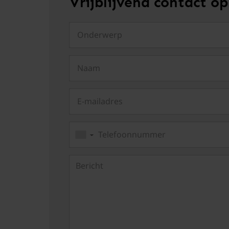
Vrijblijvend contact 
Onderwerp
Naam
E-mailadres
Telefoonnummer
▼
Bericht