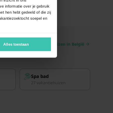
e informatie over je gebruik
t hen hebt gedeeld of die zij
akantiezoektocht soepel en
Bekijk alle huizen in België
Alles toestaan
Spa bad
27 vakantiehuizen