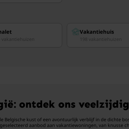
halet
Vakantiehuis
 vakantiehuizen
198 vakantiehuizen
gië: ontdek ons veelzijd
Belgische kust of een avontuurlijk verblijf in de dichte bo
dig geselecteerd aanbod aan vakantiewoningen, van knusse cha