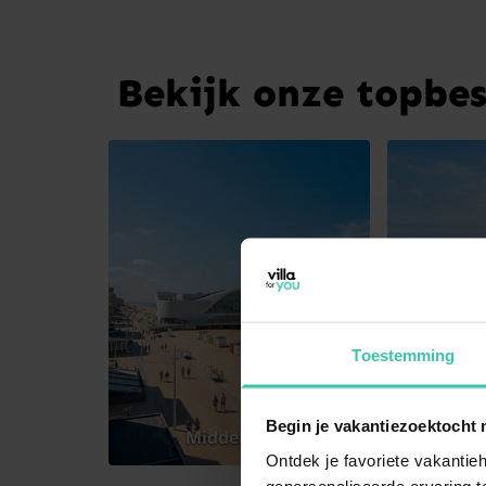
Bekijk onze topbe
Toestemming
Begin je vakantiezoektocht 
Middelkerke
Ontdek je favoriete vakantieh
gepersonaliseerde ervaring te