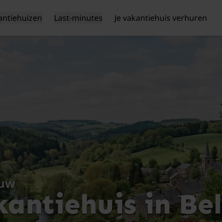
antiehuizen
Last-minutes
Je vakantiehuis verhuren
ouw
antiehuis in Be