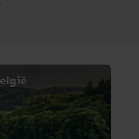
.
elgië