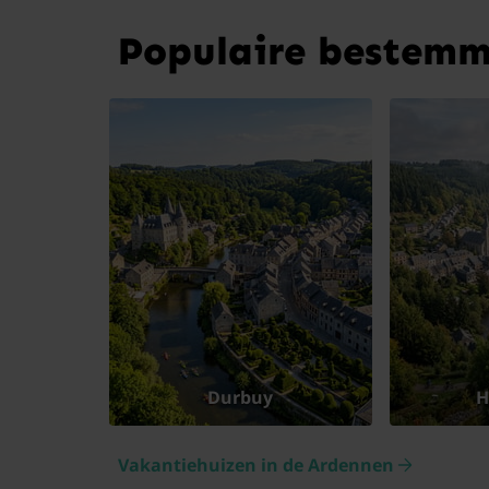
Populaire bestemm
Durbuy
H
Vakantiehuizen in de Ardennen