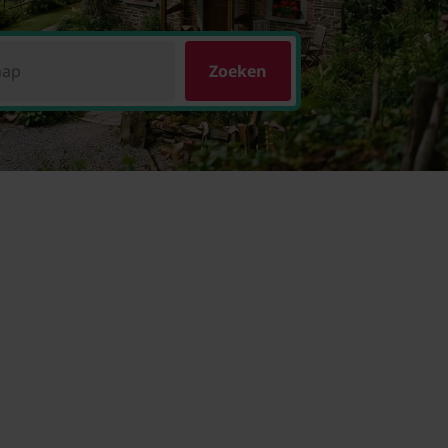
hap
Zoeken