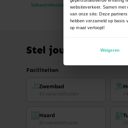
Vakantiehuizen aan de Belgische kust
websiteverkeer. Samen met on
van onze site. Deze partners
hebben verzameld op basis v
op maat verloopt!
Stel jouw perfecte v
Weigeren
Faciliteiten
Zwembad
H
43 vakantiehuizen
14
Haard
T
85 vakantiehuizen
20