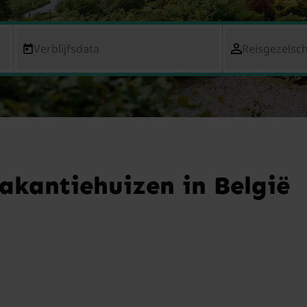
Verblijfsdata
Reisgezelsc
akantiehuizen in België