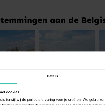
stemmingen aan de Belgis
Details
met cookies
Koksijde
Blankenberge
uis terwijl wij de perfecte ervaring voor je creëren! We gebruik
 bieden: van maatwerk advertenties tot sociale media functies e