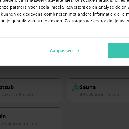
ze partners voor social media, advertenties en analyse delen w
 kunnen de gegevens combineren met andere informatie die je me
an je gebruik van hun diensten. Zo zorgen we ervoor dat jouw v
erblijf in België samen
Aanpassen
ottub
Sauna
 vakantiehuizen
49 vakantiehuizen
uin
7 vakantiehuizen