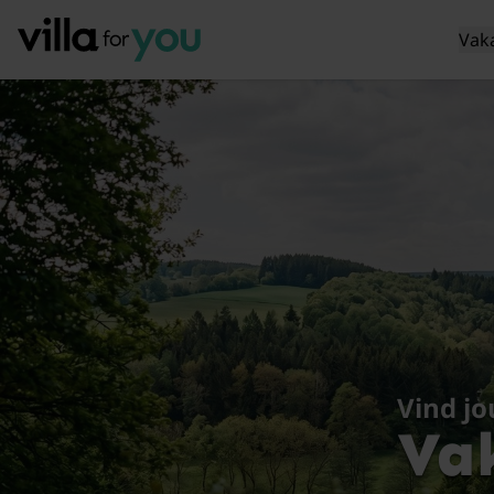
Vak
Vind j
Vak