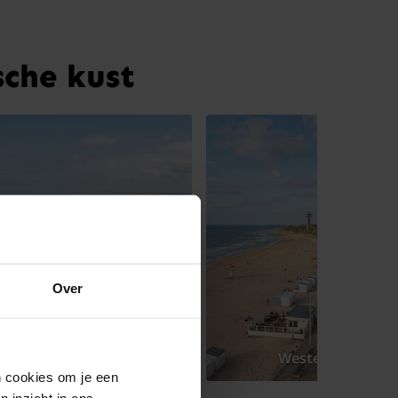
che kust
Over
Nieuwpoort
Westende
en cookies om je een
n inzicht in ons