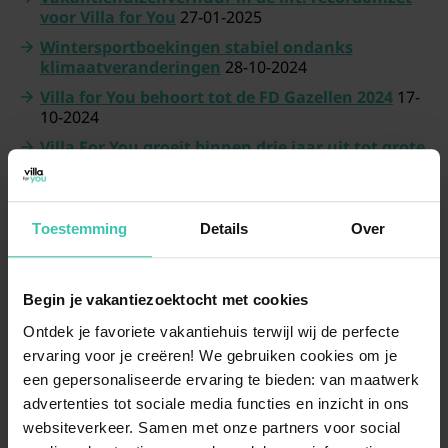
voor Villa for You
27-01-2025
Wintersportboekingen stabiel ondanks
klimaatveranderingen
28-10-2024
Villa for You behoort tot de FD Gazellen 2024
17-
10-2024
Villa For You groeit binnen drie jaar uit tot grote
speler op vakantiemarkt
15-03-2023
Belvilla verliest rechtszaak tegen nieuwe
concurrent - Rechtbank stelt Villa for You in het
Toestemming
Details
Over
gelijk
02-12-2020
Begin je vakantiezoektocht met cookies
Ontdek je favoriete vakantiehuis terwijl wij de perfecte
ervaring voor je creëren! We gebruiken cookies om je
In de media
een gepersonaliseerde ervaring te bieden: van maatwerk
advertenties tot sociale media functies en inzicht in ons
Zo houdt Pepijn zich met eigen verhuurplatform
websiteverkeer. Samen met onze partners voor social
goed staande tussen grote spelers als