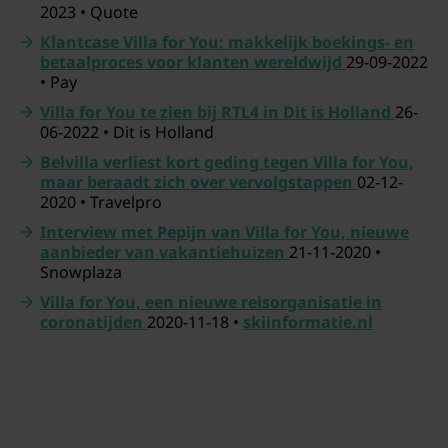
2023 • Quote
Klantcase Villa for You: makkelijk boekings- en
betaalproces voor klanten wereldwijd
29-09-2022
• Pay
Villa for You te zien bij RTL4 in Dit is Holland
26-
06-2022 • Dit is Holland
Belvilla verliest kort geding tegen Villa for You,
maar beraadt zich over vervolgstappen
02-12-
2020 • Travelpro
Interview met Pepijn van Villa for You, nieuwe
aanbieder van vakantiehuizen
21-11-2020 •
Snowplaza
Villa for You, een nieuwe reisorganisatie in
coronatijden
2020-11-18 •
skiinformatie.nl