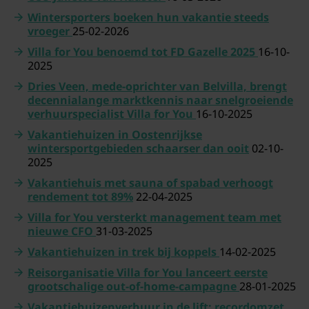
Wintersporters boeken hun vakantie steeds
vroeger
25-02-2026
Villa for You benoemd tot FD Gazelle 2025
16-10-
2025
Dries Veen, mede-oprichter van Belvilla, brengt
decennialange marktkennis naar snelgroeiende
verhuurspecialist Villa for You
16-10-2025
Vakantiehuizen in Oostenrijkse
wintersportgebieden schaarser dan ooit
02-10-
2025
Vakantiehuis met sauna of spabad verhoogt
rendement tot 89%
22-04-2025
Villa for You versterkt management team met
nieuwe CFO
31-03-2025
Vakantiehuizen in trek bij koppels
14-02-2025
Reisorganisatie Villa for You lanceert eerste
grootschalige out-of-home-campagne
28-01-2025
Vakantiehuizenverhuur in de lift: recordomzet