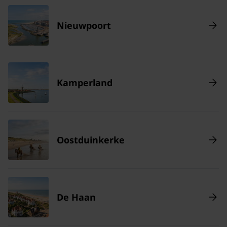
Nieuwpoort
Kamperland
Oostduinkerke
De Haan