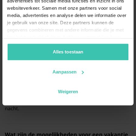
advertenties tot sociale media functies en inzicht in ons
Is er een
vakantiehuis voor 4 personen in
websiteverkeer. Samen met onze partners voor social
Westende
te boeken?
media, advertenties en analyse delen we informatie over
je gebruik van onze site. Deze partners kunnen de
Ja, voor een gezin of klein gezelschap bieden we 4
verschillende
4-persoonsvakantiehuizen
aan. Deze
gegevens combineren met andere informatie die je met
woningen bieden volop privacy en comfort voor een
hen hebt gedeeld of die zij hebben verzameld op basis
geslaagde vakantie, met prijzen vanaf € 132 per nacht.
van je gebruik van hun diensten. Zo zorgen we ervoor dat
jouw vakantiezoektocht soepel en op maat verloopt!
Alles toestaan
Zijn er
vakantiehuizen in Westende dicht bij
Aanpassen
zee
beschikbaar?
Zeker, we bieden 11
vakantiewoningen aan de
Belgische kust
aan die op loopafstand van het strand
Weigeren
liggen. Je geniet hier van de zilte zeelucht en het
rustgevende geluid van de golven vanaf € 72 per
nacht.
Wat zijn de mogelijkheden voor een
vakantie