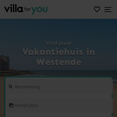
Vind jouw
Vakantiehuis in
Westende
Verblijfsdata