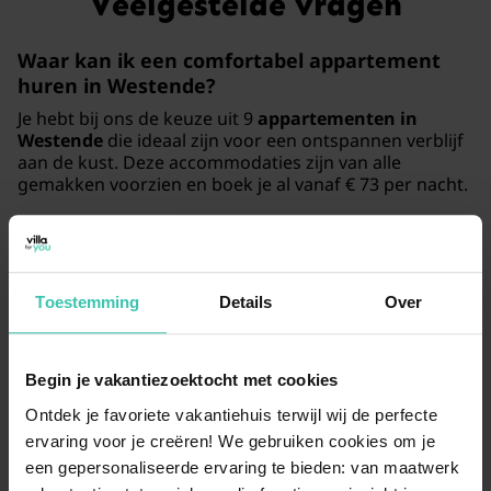
Veelgestelde vragen
Waar kan ik een comfortabel
appartement
huren in Westende
?
Je hebt bij ons de keuze uit 9
appartementen in
Westende
die ideaal zijn voor een ontspannen verblijf
aan de kust. Deze accommodaties zijn van alle
gemakken voorzien en boek je al vanaf € 73 per nacht.
Kan ik met mijn
hond in een vakantiehuis in
Westende
verblijven?
Toestemming
Details
Over
In 6 van onze zorgvuldig geselecteerde verblijven zijn
honden van harte welkom
. Westende is een
uitstekende bestemming voor een vakantie met je
Begin je vakantiezoektocht met cookies
huisdier, waar je samen heerlijke wandelingen over het
Ontdek je favoriete vakantiehuis terwijl wij de perfecte
strand en door de duinen kunt maken.
ervaring voor je creëren! We gebruiken cookies om je
een gepersonaliseerde ervaring te bieden: van maatwerk