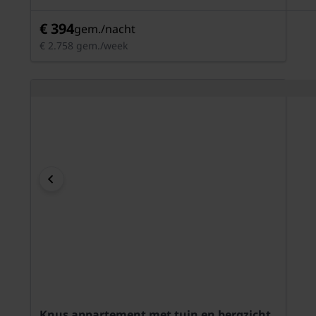
€ 394
gem./nacht
€ 2.758 gem./week
Knus appartement met tuin en bergzicht