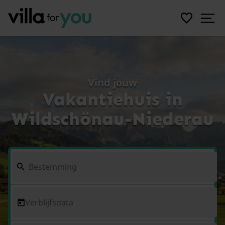
Vind jouw
Vakantiehuis in
Wildschönau-Niederau
Verblijfsdata