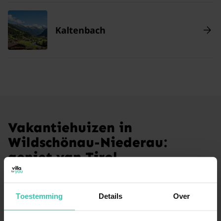
Kaltenbach
Vakantiehuizen in
Wildschönau-Niederau:
geniet van Tirol
Ontdek de authentieke charme van het Oostenrijkse
Tirol vanuit een comfortabel vakantiehuis in
Toestemming
Details
Over
Wildschönau-Niederau. Of je nu komt voor de
uitgestrekte wandelpaden in de zomer of de gezellige