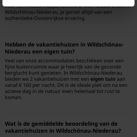
voor een modern appartement of een rustiek chalet in
Wildschönau-Niederau, je geniet altijd van een
authentieke Oostenrijkse ervaring.
Hebben de vakantiehuizen in Wildschönau-
Niederau een eigen tuin?
Veel van onze accommodaties beschikken over een
fijne buitenruimte waar je heerlijk van de gezonde
berglucht kunt genieten. In Wildschönau-Niederau
bieden we 2 vakantiehuizen met een
eigen tuin
aan
vanaf € 160 per nacht. Dit is de ideale plek om na een
actieve dag in de natuur even helemaal tot rust te
komen.
Wat is de gemiddelde beoordeling van de
vakantiehuizen in Wildschönau-Niederau?