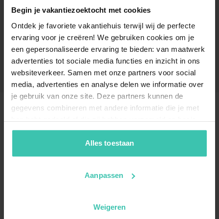
sfeer in het dorp tijdens de winter, hier vind je de
ideale uitvalsbasis voor een ontspannen vakantie. Laat
Begin je vakantiezoektocht met cookies
je inspireren door ons aanbod en geniet van een
Ontdek je favoriete vakantiehuis terwijl wij de perfecte
onvergetelijk verblijf midden in de bergen.
ervaring voor je creëren! We gebruiken cookies om je
een gepersonaliseerde ervaring te bieden: van maatwerk
Lees meer
advertenties tot sociale media functies en inzicht in ons
websiteverkeer. Samen met onze partners voor social
media, advertenties en analyse delen we informatie over
je gebruik van onze site. Deze partners kunnen de
gegevens combineren met andere informatie die je met
hen hebt gedeeld of die zij hebben verzameld op basis
Veelgestelde vragen
van je gebruik van hun diensten. Zo zorgen we ervoor dat
jouw vakantiezoektocht soepel en op maat verloopt!
Alles toestaan
Welke soorten accommodaties kan ik huren
in Wildschönau-Niederau?
Aanpassen
In Wildschönau-Niederau vind je een gevarieerd
aanbod, variërend van gezellige
appartementen
tot
sfeervolle
chalets
. Villa for You biedt hier 3 zorgvuldig
Weigeren
geselecteerde vakantiehuizen aan die door gasten
worden gewaardeerd met een 4.6/5. Of je nu kiest