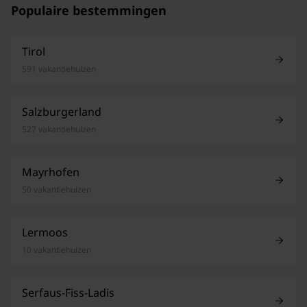
Populaire bestemmingen
Tirol
591 vakantiehuizen
Salzburgerland
527 vakantiehuizen
Mayrhofen
50 vakantiehuizen
Lermoos
10 vakantiehuizen
Serfaus-Fiss-Ladis