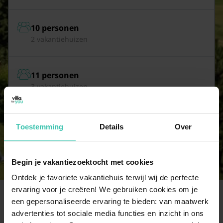
10 personen
2 vakantiehuizen
11 personen
3 vakantiehuizen
12 personen
Toestemming
Details
Over
3 vakantiehuizen
Begin je vakantiezoektocht met cookies
Ontdek je favoriete vakantiehuis terwijl wij de perfecte
ervaring voor je creëren! We gebruiken cookies om je
een gepersonaliseerde ervaring te bieden: van maatwerk
Veelgestelde vragen
advertenties tot sociale media functies en inzicht in ons