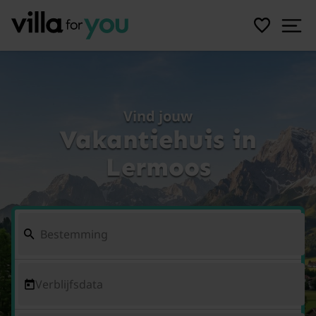
Vind jouw
Vakantiehuis in
Lermoos
Verblijfsdata