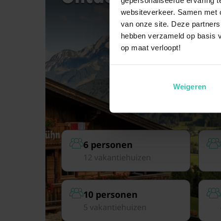
websiteverkeer. Samen met on
van onze site. Deze partners
hebben verzameld op basis v
op maat verloopt!
Weigeren
6 personen
12 vakantiehuizen
10 personen
5 vakantiehuizen