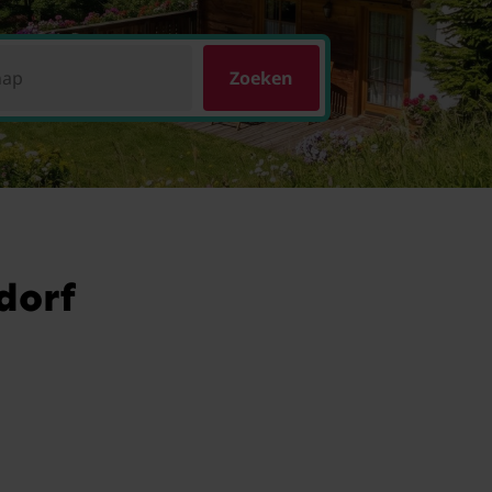
hap
Zoeken
dorf