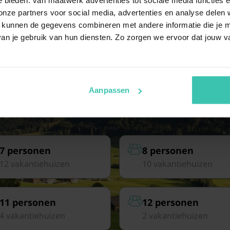
ze partners voor social media, advertenties en analyse delen w
 kunnen de gegevens combineren met andere informatie die je me
an je gebruik van hun diensten. Zo zorgen we ervoor dat jouw v
Aanpassen
7 personen
8 personen
12 vakantiehuizen
10 vakantiehuizen
11 personen
12 personen
4 vakantiehuizen
2 vakantiehuizen