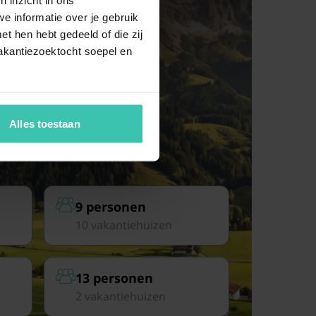
e informatie over je gebruik
t hen hebt gedeeld of die zij
akantiezoektocht soepel en
Alles toestaan
9 personen
10 vakantiehuizen
13 personen
2 vakantiehuizen