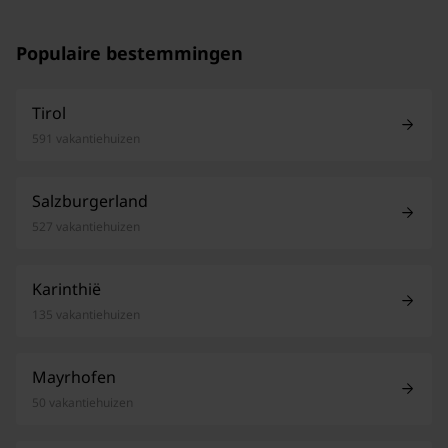
Populaire bestemmingen
Tirol
591 vakantiehuizen
Salzburgerland
527 vakantiehuizen
Karinthië
135 vakantiehuizen
Mayrhofen
50 vakantiehuizen