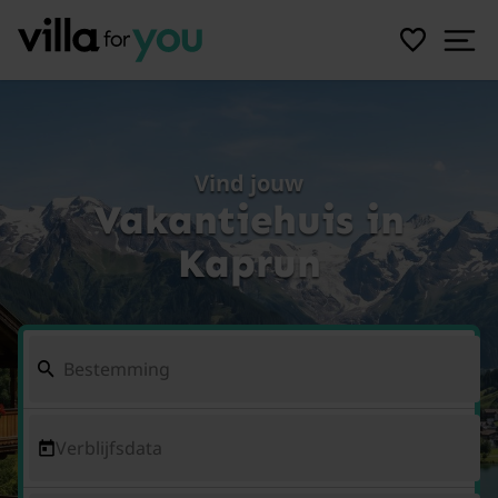
Vind jouw
Vakantiehuis in
Kaprun
Verblijfsdata