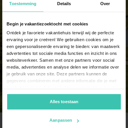
Toestemming
Details
Over
13 personen
7 vakantiehuizen
Begin je vakantiezoektocht met cookies
Ontdek je favoriete vakantiehuis terwijl wij de perfecte
14 personen
ervaring voor je creëren! We gebruiken cookies om je
9 vakantiehuizen
een gepersonaliseerde ervaring te bieden: van maatwerk
advertenties tot sociale media functies en inzicht in ons
websiteverkeer. Samen met onze partners voor social
15 personen
media, advertenties en analyse delen we informatie over
9 vakantiehuizen
je gebruik van onze site. Deze partners kunnen de
gegevens combineren met andere informatie die je met
Toon alle groepsgroottes
hen hebt gedeeld of die zij hebben verzameld op basis
van je gebruik van hun diensten. Zo zorgen we ervoor dat
jouw vakantiezoektocht soepel en op maat verloopt!
Alles toestaan
Aanpassen