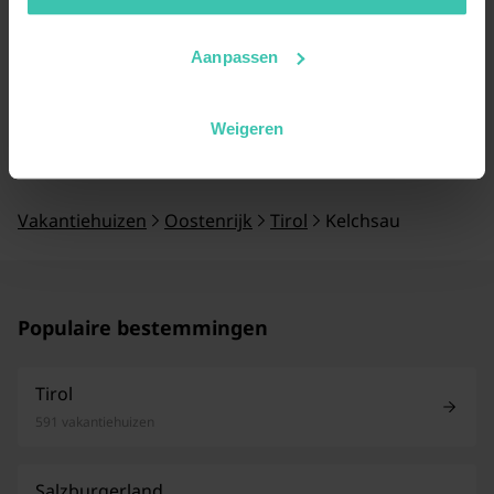
Aanpassen
Ontdek ons aanbod in Kelchsau
Weigeren
Vakantiehuizen
Oostenrijk
Tirol
Kelchsau
Populaire bestemmingen
Tirol
591 vakantiehuizen
Salzburgerland