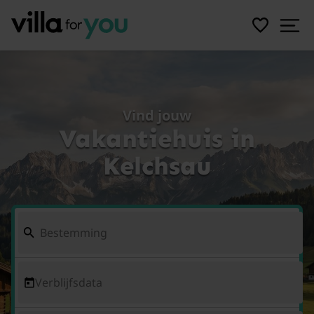
Vind jouw
Vakantiehuis in
Kelchsau
Verblijfsdata