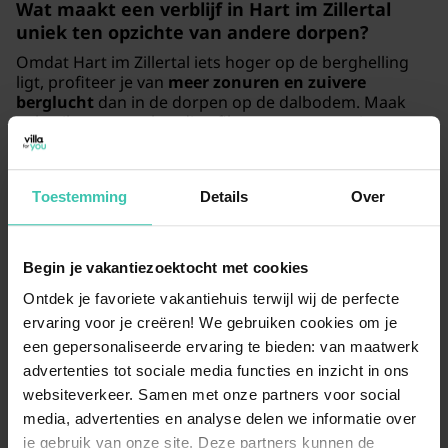
Wat maakt een verblijf in Hart im Zillertal
uniek ten opzichte van andere dorpen?
Omdat Hart im Zillertal iets hoger op de berghelling
ligt, profiteer je van
meer zonuren en zuivere
berglucht
dan in de dorpen op de dalbodem. Maak
gebruik van onze handige filters om een woning te
vinden met
specifieke faciliteiten
zoals een balkon
met uitzicht of een ruime keuken voor het hele gezin.
Toestemming
Details
Over
Waarom is een
appartement in Hart im
Begin je vakantiezoektocht met cookies
Zillertal
een goede keuze?
Een appartement biedt je de nodige privacy en een
Ontdek je favoriete vakantiehuis terwijl wij de perfecte
huiselijke sfeer, ideaal voor een ontspannen verblijf in
ervaring voor je creëren! We gebruiken cookies om je
Oostenrijk. Onze accommodaties zijn door onze
een gepersonaliseerde ervaring te bieden: van maatwerk
specialisten
persoonlijk geselecteerd
, zodat je zeker
advertenties tot sociale media functies en inzicht in ons
bent van een kwalitatieve plek die perfect aansluit bij
websiteverkeer. Samen met onze partners voor social
jouw wensen.
media, advertenties en analyse delen we informatie over
je gebruik van onze site. Deze partners kunnen de