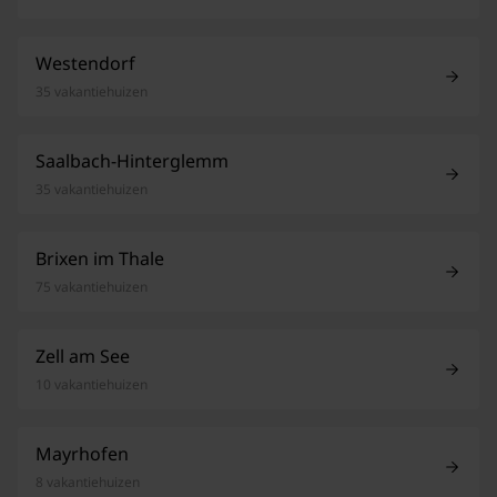
Westendorf
35 vakantiehuizen
Saalbach-Hinterglemm
35 vakantiehuizen
Brixen im Thale
75 vakantiehuizen
Zell am See
10 vakantiehuizen
Mayrhofen
8 vakantiehuizen