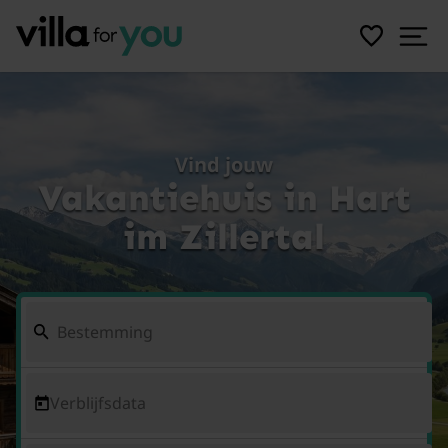
Vind jouw
Vakantiehuis in Hart
im Zillertal
Verblijfsdata