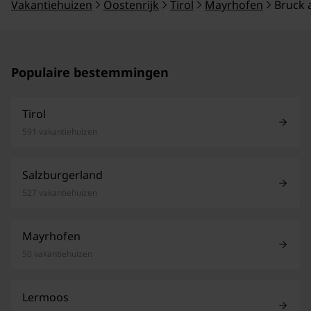
Vakantiehuizen
Oostenrijk
Tirol
Mayrhofen
Bruck a
Populaire bestemmingen
Tirol
591 vakantiehuizen
Salzburgerland
527 vakantiehuizen
Mayrhofen
50 vakantiehuizen
Lermoos