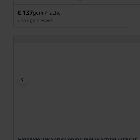
€ 137
gem./nacht
€ 959 gem./week
Gezellige vakantiewoning met prachtig uitzicht