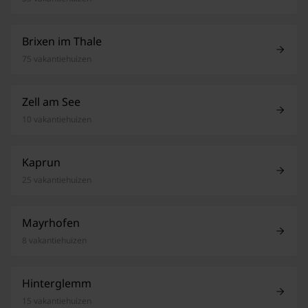
Brixen im Thale
75 vakantiehuizen
Zell am See
10 vakantiehuizen
Kaprun
25 vakantiehuizen
Mayrhofen
8 vakantiehuizen
Hinterglemm
15 vakantiehuizen