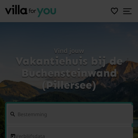
Vind jouw
Vakantiehuis bij de
Buchensteinwand
(Pillersee)
Verblijfsdata