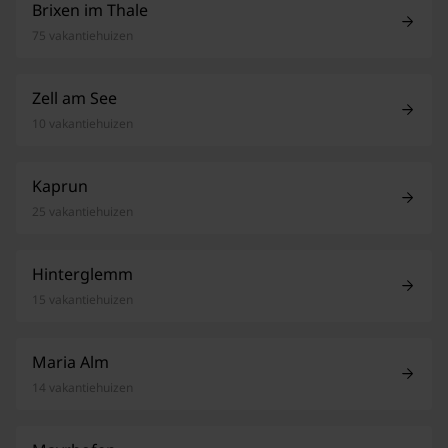
Brixen im Thale
75 vakantiehuizen
Zell am See
10 vakantiehuizen
Kaprun
25 vakantiehuizen
Hinterglemm
15 vakantiehuizen
Maria Alm
14 vakantiehuizen