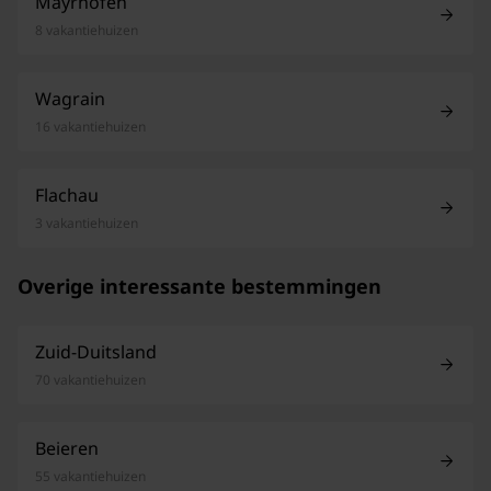
Mayrhofen
8 vakantiehuizen
Wagrain
16 vakantiehuizen
Flachau
3 vakantiehuizen
Overige interessante bestemmingen
Zuid-Duitsland
70 vakantiehuizen
Beieren
55 vakantiehuizen