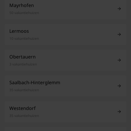
Mayrhofen
50 vakantiehuizen
Lermoos
10 vakantiehuizen
Obertauern
3 vakantiehuizen
Saalbach-Hinterglemm
35 vakantiehuizen
Westendorf
35 vakantiehuizen