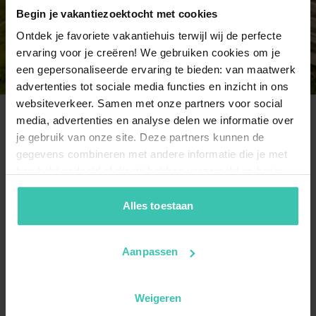
11 personen
Begin je vakantiezoektocht met cookies
2 vakantiehuizen
Ontdek je favoriete vakantiehuis terwijl wij de perfecte
ervaring voor je creëren! We gebruiken cookies om je
een gepersonaliseerde ervaring te bieden: van maatwerk
advertenties tot sociale media functies en inzicht in ons
websiteverkeer. Samen met onze partners voor social
media, advertenties en analyse delen we informatie over
je gebruik van onze site. Deze partners kunnen de
Veelgestelde vragen
gegevens combineren met andere informatie die je met
hen hebt gedeeld of die zij hebben verzameld op basis
Wat voor soort accommodaties kan ik huren
van je gebruik van hun diensten. Zo zorgen we ervoor dat
bij de Buchensteinwand?
jouw vakantiezoektocht soepel en op maat verloopt!
Alles toestaan
Je hebt de keuze uit 19 zorgvuldig geselecteerde
verblijven, variërend van knusse appartementen tot
ruime chalets. Onze gasten waarderen de
kwaliteit
Aanpassen
en gastvrijheid
in deze regio met een gemiddelde
score van 4.6/5.
Weigeren