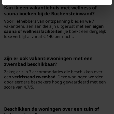
Kan ik een vakantiehuis met wellness of
sauna boeken bij de Buchensteinwand?
Voor liefhebbers van ontspanning bieden we 7
vakantiehuizen aan die zijn uitgerust met een
eigen
sauna of wellnessfaciliteiten
. Je boekt een dergelijk
luxe verblijf al vanaf € 140 per nacht.
Zijn er ook vakantiewoningen met een
zwembad beschikbaar?
Zeker, er zijn 3 accommodaties die beschikken over
een
verfrissend zwembad
. Deze woningen worden
door eerdere bezoekers hoog gewaardeerd met een
score van 4.7/5.
Beschikken de woningen over een tuin of