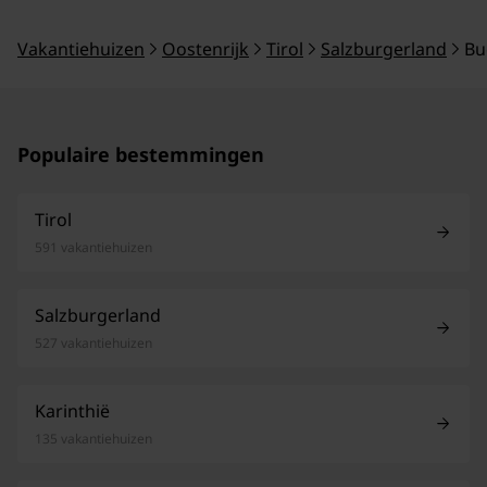
Vakantiehuizen
Oostenrijk
Tirol
Salzburgerland
Bu
Populaire bestemmingen
Tirol
591 vakantiehuizen
Salzburgerland
527 vakantiehuizen
Karinthië
135 vakantiehuizen