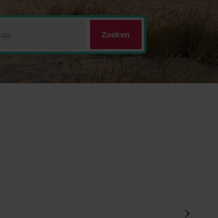
hap
Zoeken