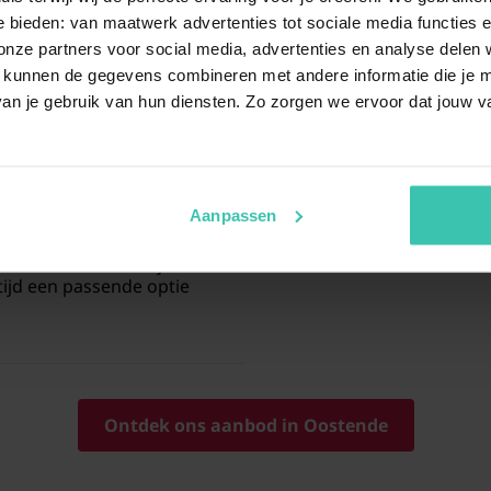
 bieden: van maatwerk advertenties tot sociale media functies e
ende manier om samen met je
Wanneer je kiest voor een
ap
n. Veel vakantieverblijven in
ze partners voor social media, advertenties en analyse delen w
verblijf dat door onze special
men kunt genieten van
lange
kunt rekenen op
deskundig 
 kunnen de gegevens combineren met andere informatie die je me
onbezorgd van je vakantie aa
an je gebruik van hun diensten. Zo zorgen we ervoor dat jouw v
n Oostende?
Aanpassen
s vind je eenvoudig een
jouw voorkeuren qua ligging
 in Oostende
vlak bij de haven
ltijd een passende optie
Ontdek ons aanbod in Oostende