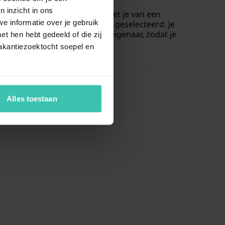
n inzicht in ons
partement in Oostende
, geniet je van een
e informatie over je gebruik
isten persoonlijk is bezocht en geselecteerd. Je
advies
en korte lijnen met de eigenaar, zodat je
t hen hebt gedeeld of die zij
n zee kunt genieten.
akantiezoektocht soepel en
Alles toestaan