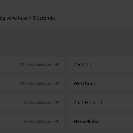
elgische kust
Oostende
Zeeland
381 vakantiehuizen
Westhoek
384 vakantiehuizen
Zuid-Holland
12 vakantiehuizen
Heuvelland
6 vakantiehuizen