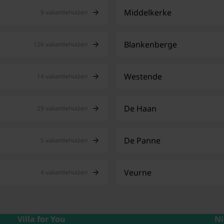
Middelkerke
9 vakantiehuizen
Blankenberge
126 vakantiehuizen
Westende
14 vakantiehuizen
De Haan
29 vakantiehuizen
De Panne
5 vakantiehuizen
Veurne
4 vakantiehuizen
Villa for You
Ni