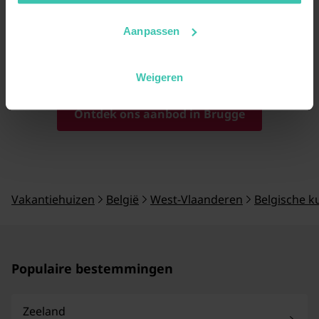
Dit biedt je de mogelijkheid om na een dag in de stad
in alle rust buiten te ontspannen in je eigen
Aanpassen
privéruimte.
Weigeren
Ontdek ons aanbod in Brugge
Vakantiehuizen
België
West-Vlaanderen
Belgische k
Populaire bestemmingen
Zeeland