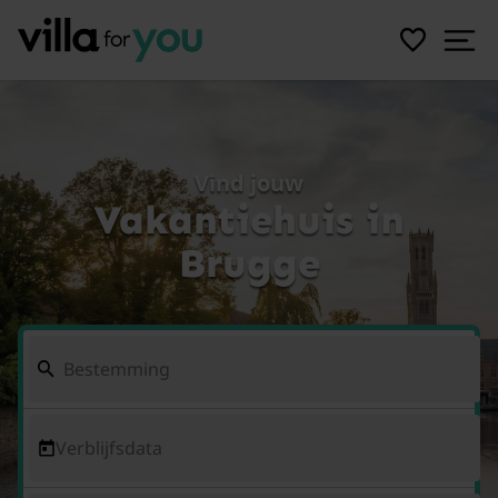
Vind jouw
Vakantiehuis in
Brugge
Verblijfsdata