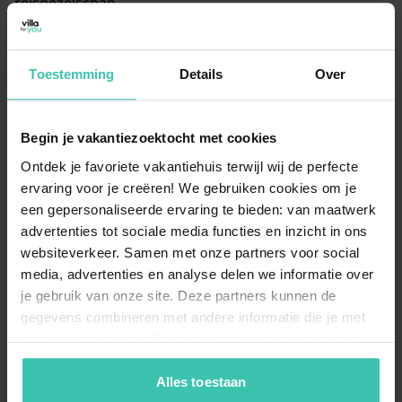
reisgezelschap.
Toestemming
Details
Over
Kan ik een vakantiehuis in Brugge huren voor
een grote groep?
Er zijn verschillende mogelijkheden voor een
Begin je vakantiezoektocht met cookies
groepsaccommodatie in Brugge
of de directe
omgeving, waarbij woningen geschikt zijn voor
Ontdek je favoriete vakantiehuis terwijl wij de perfecte
gezelschappen van 10 tot 20 personen. Deze ruime
ervaring voor je creëren! We gebruiken cookies om je
verblijven bieden vaak meerdere slaapkamers en een
een gepersonaliseerde ervaring te bieden: van maatwerk
grote leefruimte, ideaal voor een weekend weg met
advertenties tot sociale media functies en inzicht in ons
familie of vrienden.
websiteverkeer. Samen met onze partners voor social
media, advertenties en analyse delen we informatie over
je gebruik van onze site. Deze partners kunnen de
Zijn er in Brugge ook vakantiehuizen met een
gegevens combineren met andere informatie die je met
buitenruimte beschikbaar?
hen hebt gedeeld of die zij hebben verzameld op basis
Hoewel de ruimte in de binnenstad vaak beperkt is,
van je gebruik van hun diensten. Zo zorgen we ervoor dat
vind je vooral aan de rand van de stad
jouw vakantiezoektocht soepel en op maat verloopt!
Alles toestaan
vakantiehuizen met een tuin
of een gezellig terras.