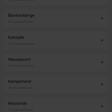
Blankenberge
49 vakantiehuizen
Koksijde
126 vakantiehuizen
Nieuwpoort
14 vakantiehuizen
Kamperland
29 vakantiehuizen
Westende
13 vakantiehuizen