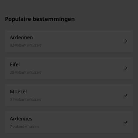
Populaire bestemmingen
Ardennen
92 vakantiehuizen
Eifel
29 vakantiehuizen
Moezel
31 vakantiehuizen
Ardennes
7 vakantiehuizen