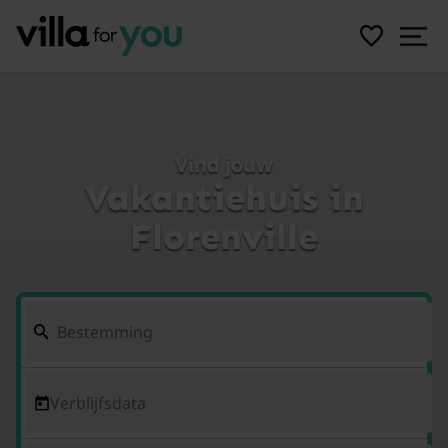
Vind jouw
Vakantiehuis in
Florenville
Verblijfsdata