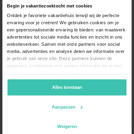
Begin je vakantiezoektocht met cookies
Ontdek je favoriete vakantiehuis terwijl wij de perfecte
ervaring voor je creëren! We gebruiken cookies om je
een gepersonaliseerde ervaring te bieden: van maatwerk
advertenties tot sociale media functies en inzicht in ons
websiteverkeer. Samen met onze partners voor social
media, advertenties en analyse delen we informatie over
je gebruik van onze site. Deze partners kunnen de
gegevens combineren met andere informatie die je met
hen hebt gedeeld of die zij hebben verzameld op basis
van je gebruik van hun diensten. Zo zorgen we ervoor dat
jouw vakantiezoektocht soepel en op maat verloopt!
Alles toestaan
Aanpassen
Weigeren