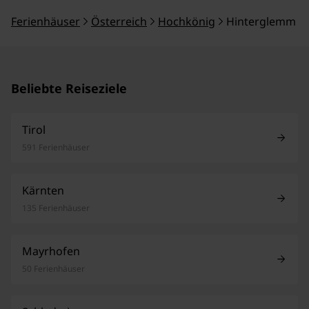
Ferienhäuser
Österreich
Hochkönig
Hinterglemm
Beliebte Reiseziele
Tirol
591 Ferienhäuser
Kärnten
135 Ferienhäuser
Mayrhofen
50 Ferienhäuser