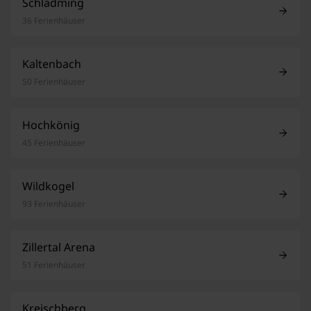
Schladming
36 Ferienhäuser
Kaltenbach
50 Ferienhäuser
Hochkönig
45 Ferienhäuser
Wildkogel
93 Ferienhäuser
Zillertal Arena
51 Ferienhäuser
Kreischberg