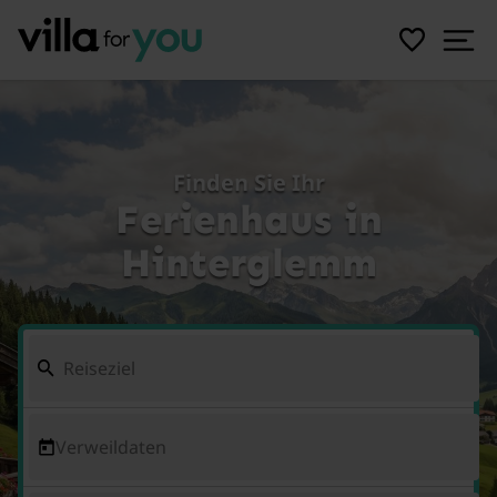
Finden Sie Ihr
Ferienhaus in
Hinterglemm
Verweildaten