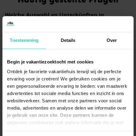
Welche Auswahl an Unterkünften in
Hinterglemm bietet Villa for You an?
Aktuell stehen Ihnen 15
persönlich ausgewählte
Ferienhäuser
ab 129 € pro Nacht zur Verfügung.
Toestemming
Details
Over
Unsere Gäste schätzen die hohe Qualität und
vergeben eine Durchschnittsbewertung von 4.9/5 bei
insgesamt 62 Rezensionen.
Begin je vakantiezoektocht met cookies
Ontdek je favoriete vakantiehuis terwijl wij de perfecte
ervaring voor je creëren! We gebruiken cookies om je
Was bietet Hinterglemm für einen Urlaub im
een gepersonaliseerde ervaring te bieden: van maatwerk
Sommer?
advertenties tot sociale media functies en inzicht in ons
Hinterglemm verwandelt sich im Sommer in ein
websiteverkeer. Samen met onze partners voor social
Paradies für Wanderer und Mountainbiker
mit
media, advertenties en analyse delen we informatie over
einem weitläufigen Wegenetz für jedes Niveau. Wenn
Sie bei uns eine Unterkunft buchen, können Sie direkt
je gebruik van onze site. Deze partners kunnen de
vor der Haustür in die
beeindruckende Alpenwelt
gegevens combineren met andere informatie die je met
eintauchen
und die frische Bergluft genießen.
hen hebt gedeeld of die zij hebben verzameld op basis