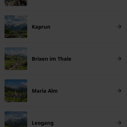
Kaprun
Brixen im Thale
Maria Alm
Leogang