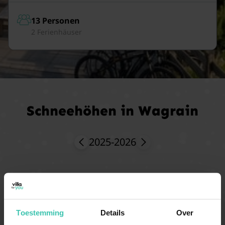
13 Personen
2 Ferienhäuser
Schneehöhen in Wagrain
2025-2026
Toestemming
Details
Over