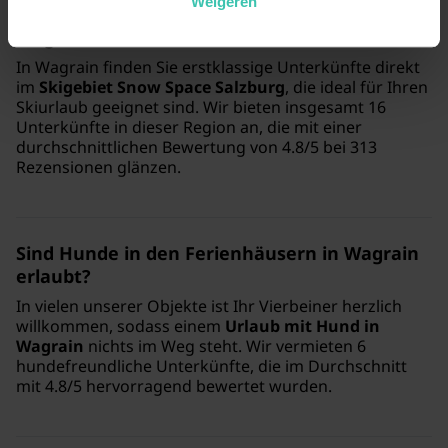
Weigeren
Welche Unterkünfte gibt es im Skigebiet
Wagrain für einen Skiurlaub?
In Wagrain finden Sie erstklassige Unterkünfte direkt
im
Skigebiet Snow Space Salzburg
, die ideal für Ihren
Skiurlaub geeignet sind. Wir bieten insgesamt 16
Unterkünfte in dieser Region an, die mit einer
durchschnittlichen Bewertung von 4.8/5 bei 313
Rezensionen glänzen.
Sind Hunde in den Ferienhäusern in Wagrain
erlaubt?
In vielen unserer Objekte ist Ihr Vierbeiner herzlich
willkommen, sodass einem
Urlaub mit Hund in
Wagrain
nichts im Weg steht. Wir vermieten 6
hundefreundliche Unterkünfte, die im Durchschnitt
mit 4.8/5 hervorragend bewertet wurden.