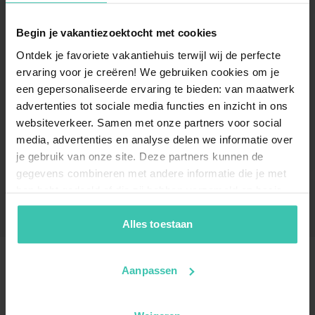
Begin je vakantiezoektocht met cookies
Ontdek je favoriete vakantiehuis terwijl wij de perfecte
ervaring voor je creëren! We gebruiken cookies om je
een gepersonaliseerde ervaring te bieden: van maatwerk
advertenties tot sociale media functies en inzicht in ons
websiteverkeer. Samen met onze partners voor social
media, advertenties en analyse delen we informatie over
je gebruik van onze site. Deze partners kunnen de
gegevens combineren met andere informatie die je met
hen hebt gedeeld of die zij hebben verzameld op basis
van je gebruik van hun diensten. Zo zorgen we ervoor dat
jouw vakantiezoektocht soepel en op maat verloopt!
Alles toestaan
Aanpassen
Häufig gestellte Fragen