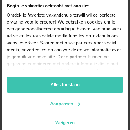
Begin je vakantiezoektocht met cookies
Ontdek je favoriete vakantiehuis terwijl wij de perfecte
ervaring voor je creëren! We gebruiken cookies om je
een gepersonaliseerde ervaring te bieden: van maatwerk
advertenties tot sociale media functies en inzicht in ons
websiteverkeer. Samen met onze partners voor social
media, advertenties en analyse delen we informatie over
je gebruik van onze site. Deze partners kunnen de
gegevens combineren met andere informatie die je met
hen hebt gedeeld of die zij hebben verzameld op basis
van je gebruik van hun diensten. Zo zorgen we ervoor dat
jouw vakantiezoektocht soepel en op maat verloopt!
Alles toestaan
Aanpassen
Weigeren