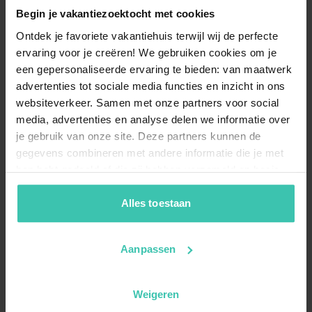
Begin je vakantiezoektocht met cookies
Ontdek je favoriete vakantiehuis terwijl wij de perfecte
ervaring voor je creëren! We gebruiken cookies om je
een gepersonaliseerde ervaring te bieden: van maatwerk
advertenties tot sociale media functies en inzicht in ons
websiteverkeer. Samen met onze partners voor social
media, advertenties en analyse delen we informatie over
je gebruik van onze site. Deze partners kunnen de
gegevens combineren met andere informatie die je met
hen hebt gedeeld of die zij hebben verzameld op basis
van je gebruik van hun diensten. Zo zorgen we ervoor dat
jouw vakantiezoektocht soepel en op maat verloopt!
Alles toestaan
Aanpassen
Weigeren