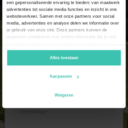
een gepersonaliseerde ervaring te bieden: van maatwerk
11 Ferienhäuser
advertenties tot sociale media functies en inzicht in ons
websiteverkeer. Samen met onze partners voor social
12 Personen
media, advertenties en analyse delen we informatie over
7 Ferienhäuser
je gebruik van onze site. Deze partners kunnen de
gegevens combineren met andere informatie die je met
hen hebt gedeeld of die zij hebben verzameld op basis
13 Personen
van je gebruik van hun diensten. Zo zorgen we ervoor dat
7 Ferienhäuser
jouw vakantiezoektocht soepel en op maat verloopt!
Alles toestaan
Aanpassen
14 Personen
7 Ferienhäuser
Weigeren
15 Personen
7 Ferienhäuser