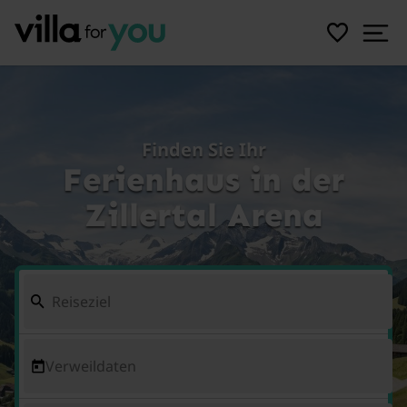
Finden Sie Ihr
Ferienhaus in der
Zillertal Arena
Verweildaten