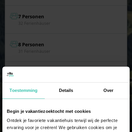
7 Personen
32 Ferienhäuser
8 Personen
31 Ferienhäuser
9 Personen
28 Ferienhäuser
Toestemming
Details
Over
10 Personen
11 Ferienhäuser
Begin je vakantiezoektocht met cookies
Ontdek je favoriete vakantiehuis terwijl wij de perfecte
ervaring voor je creëren! We gebruiken cookies om je
11 Personen