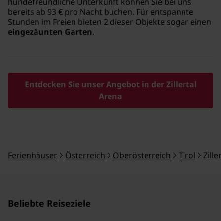
hundefreundliche Unterkunft können Sie bei uns
bereits ab 93 € pro Nacht buchen. Für entspannte
Stunden im Freien bieten 2 dieser Objekte sogar einen
eingezäunten Garten
.
Entdecken Sie unser Angebot in der Zillertal
Arena
Ferienhäuser
Österreich
Oberösterreich
Tirol
Zille
Beliebte Reiseziele