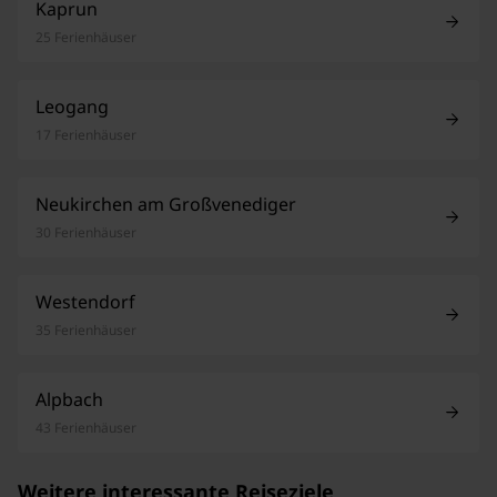
Kaprun
25 Ferienhäuser
Leogang
17 Ferienhäuser
Neukirchen am Großvenediger
30 Ferienhäuser
Westendorf
35 Ferienhäuser
Alpbach
43 Ferienhäuser
Weitere interessante Reiseziele