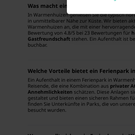
Was macht einen Urlaub in Warmenhui
In Warmenhuizen genießen Sie die typisch nor
in unmittelbarer Nähe zur Küste. Wir bieten akt
Warmenhuizen an, die mit einer hervorragende
Bewertung von 4.8/5 bei 23 Bewertungen für
h
Gastfreundschaft
stehen. Ein Aufenthalt ist b
buchbar.
Welche Vorteile bietet ein Ferienpark
Ein Aufenthalt in einem Ferienpark in Warmenhu
Reisende, die eine Kombination aus
privater 
Annehmlichkeiten
schätzen. Diese Anlagen si
gestaltet und bieten einen sicheren Rahmen für 
finden Sie Unterkünfte in Parks, die von unser
besucht wurden.