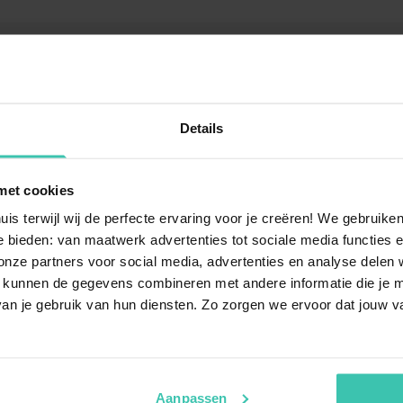
izen: entdecken Sie Ihr 
Details
land? Ein Urlaub in Warmenhuizen bietet Ihnen die ideale
 Ferienwohnung entspannen oder ein geräumiges Ferienhaus 
uszeit nahe der Dünen.
met cookies
uis terwijl wij de perfecte ervaring voor je creëren! We gebruik
 bieden: van maatwerk advertenties tot sociale media functies e
ze partners voor social media, advertenties en analyse delen w
 kunnen de gegevens combineren met andere informatie die je me
an je gebruik van hun diensten. Zo zorgen we ervoor dat jouw v
agen
Aanpassen