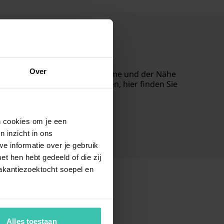
Ferienhaus
Over
 Mischung aus dörflichem Charme und der Nähe
für die ganze Familie suchen, hier finden Sie
en cookies om je een
n inzicht in ons
e informatie over je gebruik
t hen hebt gedeeld of die zij
akantiezoektocht soepel en
Alles toestaan