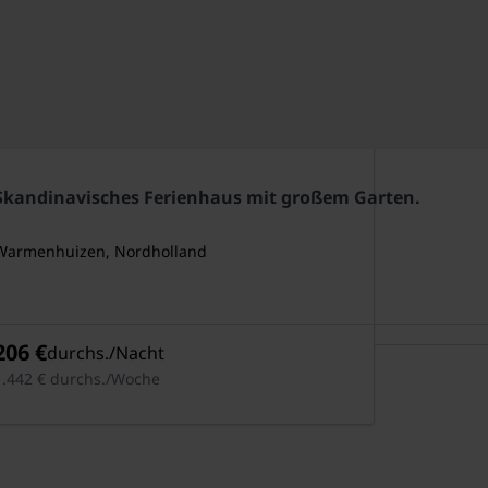
Skandinavisches Ferienhaus mit großem Garten.
Warmenhuizen, Nordholland
5 Pers.
206 €
durchs./Nacht
1.442 € durchs./Woche