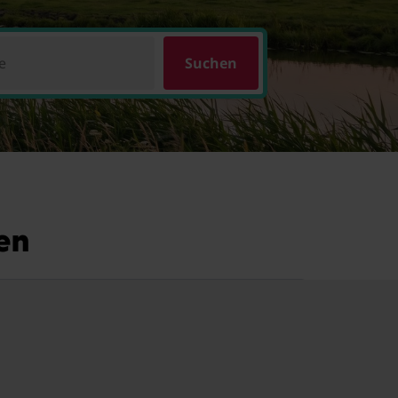
e
Suchen
en