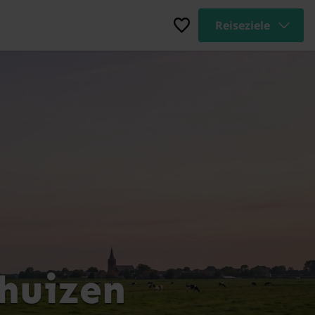
Reiseziele
huizen