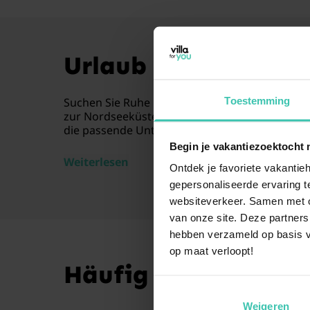
Urlaub in Warmenhu
Toestemming
Suchen Sie Ruhe und Gemütlichkeit in Nordhol
zur Nordseeküste. Ob Sie in einer gemütlichen
die passende Unterkunft für eine erholsame A
Begin je vakantiezoektocht 
Weiterlesen
Ontdek je favoriete vakantieh
gepersonaliseerde ervaring te
websiteverkeer. Samen met on
van onze site. Deze partners
hebben verzameld op basis v
op maat verloopt!
Häufig gestellte Fr
Weigeren