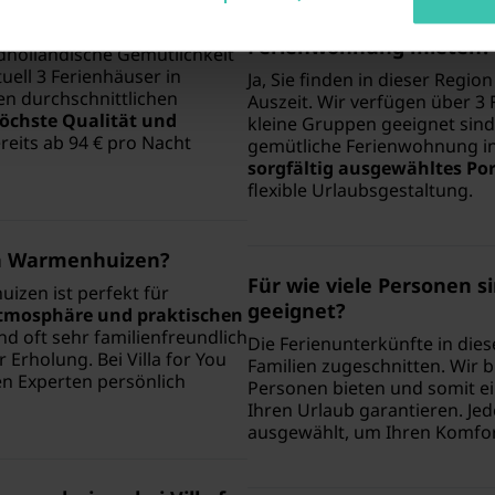
zen so besonders?
Kann ich in Warmenhuize
Ferienwohnung mieten?
dholländische Gemütlichkeit
uell 3 Ferienhäuser in
Ja, Sie finden in dieser Regi
n durchschnittlichen
Auszeit. Wir verfügen über 3 
öchste Qualität und
kleine Gruppen geeignet sind 
ereits ab 94 € pro Nacht
gemütliche Ferienwohnung in
sorgfältig ausgewähltes Por
flexible Urlaubsgestaltung.
 in Warmenhuizen?
Für wie viele Personen 
izen ist perfekt für
geeignet?
Atmosphäre und praktischen
nd oft sehr familienfreundlich
Die Ferienunterkünfte in die
Erholung. Bei Villa for You
Familien zugeschnitten. Wir bi
en Experten persönlich
Personen bieten und somit e
Ihren Urlaub garantieren. Je
ausgewählt, um Ihren Komfort