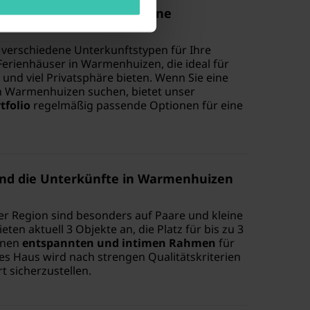
n ein Ferienhaus oder eine
on verschiedene Unterkunftstypen für Ihre
Ferienhäuser in Warmenhuizen, die ideal für
und viel Privatsphäre bieten. Wenn Sie eine
 Warmenhuizen suchen, bietet unser
tfolio
regelmäßig passende Optionen für eine
sind die Unterkünfte in Warmenhuizen
ser Region sind besonders auf Paare und kleine
eten aktuell 3 Objekte an, die Platz für bis zu 3
inen
entspannten und intimen Rahmen
für
des Haus wird nach strengen Qualitätskriterien
 sicherzustellen.