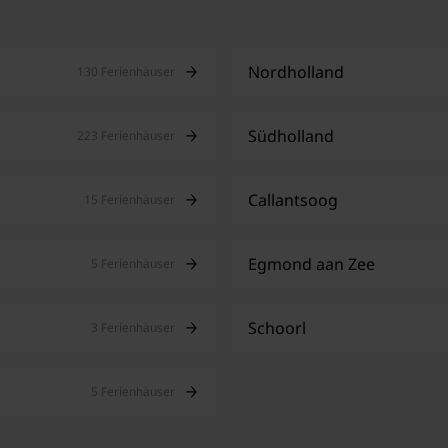
Nordholland
130 Ferienhäuser
Südholland
223 Ferienhäuser
Callantsoog
15 Ferienhäuser
Egmond aan Zee
5 Ferienhäuser
Schoorl
3 Ferienhäuser
5 Ferienhäuser