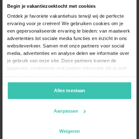
Begin je vakantiezoektocht met cookies
Ontdek je favoriete vakantiehuis terwijl wij de perfecte
ervaring voor je creëren! We gebruiken cookies om je
een gepersonaliseerde ervaring te bieden: van maatwerk
advertenties tot sociale media functies en inzicht in ons
websiteverkeer. Samen met onze partners voor social
media, advertenties en analyse delen we informatie over
je gebruik van onze site. Deze partners kunnen de
gegevens combineren met andere informatie die je met
hen hebt gedeeld of die zij hebben verzameld op basis
van je gebruik van hun diensten. Zo zorgen we ervoor dat
jouw vakantiezoektocht soepel en op maat verloopt!
Alles toestaan
Aanpassen
Weigeren