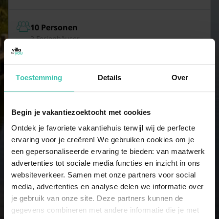
10 Personen
2 Ferienhäuser
11 Personen
Toestemming
Details
Over
2 Ferienhäuser
Begin je vakantiezoektocht met cookies
12 Personen
Ontdek je favoriete vakantiehuis terwijl wij de perfecte
2 Ferienhäuser
ervaring voor je creëren! We gebruiken cookies om je
een gepersonaliseerde ervaring te bieden: van maatwerk
advertenties tot sociale media functies en inzicht in ons
13 Personen
websiteverkeer. Samen met onze partners voor social
2 Ferienhäuser
media, advertenties en analyse delen we informatie over
je gebruik van onze site. Deze partners kunnen de
gegevens combineren met andere informatie die je met