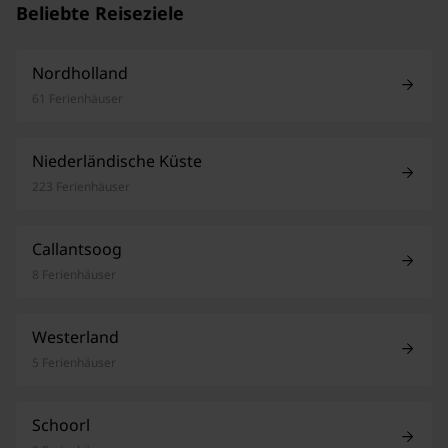
Beliebte Reiseziele
Nordholland
61 Ferienhäuser
Niederländische Küste
223 Ferienhäuser
Callantsoog
8 Ferienhäuser
Westerland
5 Ferienhäuser
Schoorl