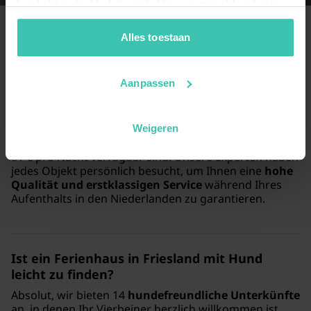
hen hebt gedeeld of die zij hebben verzameld op basis
van je gebruik van hun diensten. Zo zorgen we ervoor dat
jouw vakantiezoektocht soepel en op maat verloopt!
Alles toestaan
Häufig gestellte Fragen
Aanpassen
Welche Auswahl an Unterkünften bietet Villa
for You für einen Urlaub in Friesland an?
Sie können bei uns aus 17
sorgfältig ausgewählten
Weigeren
Ferienhäusern in Friesland
wählen, die bereits ab
81 € pro Nacht verfügbar sind. Unsere Experten haben
jedes Objekt persönlich besucht, um Ihnen eine
hohe
Qualität und erstklassigen Service
während Ihres
Aufenthalts in den Niederlanden zu garantieren.
Ist ein Ferienhaus in Friesland mit Hund
leicht zu finden?
Absolut, wir bieten 14
hundefreundliche Unterkünfte
an, in denen Ihr Vierbeiner herzlich willkommen ist.