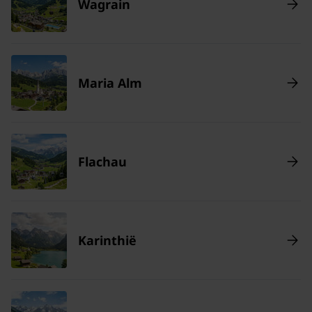
Wagrain
Maria Alm
Flachau
Karinthië