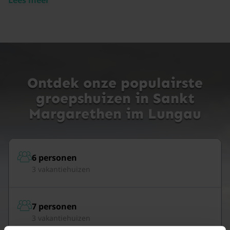
Ontdek onze populairste
groepshuizen in Sankt
Margarethen im Lungau
6 personen
3 vakantiehuizen
7 personen
3 vakantiehuizen