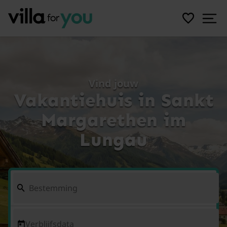
Vind jouw
Vakantiehuis in Sankt
Margarethen im
Lungau
Verblijfsdata