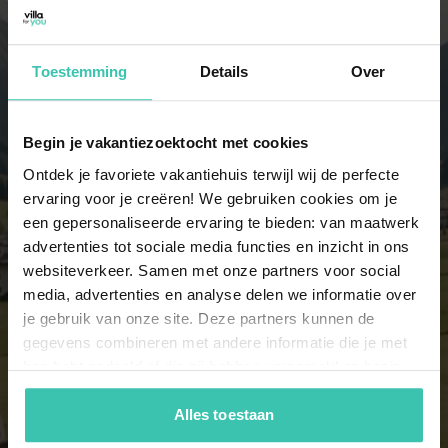
8 personen
2 vakantiehuizen
Toestemming
Details
Over
9 personen
Begin je vakantiezoektocht met cookies
2 vakantiehuizen
Ontdek je favoriete vakantiehuis terwijl wij de perfecte
ervaring voor je creëren! We gebruiken cookies om je
een gepersonaliseerde ervaring te bieden: van maatwerk
10 personen
advertenties tot sociale media functies en inzicht in ons
2 vakantiehuizen
websiteverkeer. Samen met onze partners voor social
media, advertenties en analyse delen we informatie over
je gebruik van onze site. Deze partners kunnen de
11 personen
gegevens combineren met andere informatie die je met
2 vakantiehuizen
hen hebt gedeeld of die zij hebben verzameld op basis
van je gebruik van hun diensten. Zo zorgen we ervoor dat
jouw vakantiezoektocht soepel en op maat verloopt!
Alles toestaan