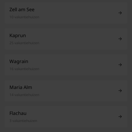
Zell am See
10 vakantiehuizen
Kaprun
25 vakantiehuizen
Wagrain
16 vakantiehuizen
Maria Alm
14 vakantiehuizen
Flachau
3 vakantiehuizen