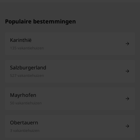
Populaire bestemmingen
Karinthië
135 vakantiehuizen
Salzburgerland
527 vakantiehuizen
Mayrhofen
50 vakantiehuizen
Obertauern
3 vakantiehuizen