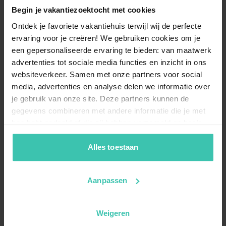
Begin je vakantiezoektocht met cookies
Ontdek je favoriete vakantiehuis terwijl wij de perfecte
ervaring voor je creëren! We gebruiken cookies om je
een gepersonaliseerde ervaring te bieden: van maatwerk
advertenties tot sociale media functies en inzicht in ons
websiteverkeer. Samen met onze partners voor social
media, advertenties en analyse delen we informatie over
je gebruik van onze site. Deze partners kunnen de
gegevens combineren met andere informatie die je met
hen hebt gedeeld of die zij hebben verzameld op basis
van je gebruik van hun diensten. Zo zorgen we ervoor dat
jouw vakantiezoektocht soepel en op maat verloopt!
Alles toestaan
Aanpassen
Weigeren