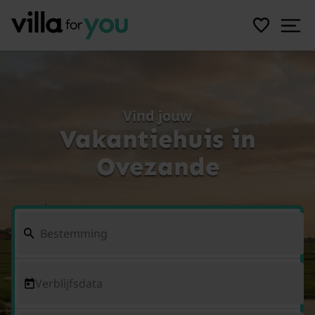
Vind jouw
Vakantiehuis in
Ovezande
Verblijfsdata