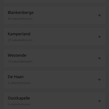
Blankenberge
49 vakantiehuizen
Kamperland
29 vakantiehuizen
Westende
13 vakantiehuizen
De Haan
5 vakantiehuizen
Oostkapelle
4 vakantiehuizen