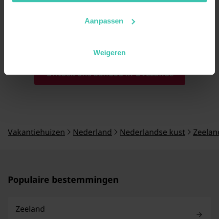
tuin
voor optimale privacy. Onze experts bezoeken
elke locatie persoonlijk om de kwaliteit van deze
faciliteiten te waarborgen.
Aanpassen
Weigeren
Ontdek ons aanbod in Ovezande
Vakantiehuizen
Nederland
Nederlandse kust
Zeelan
Populaire bestemmingen
Zeeland