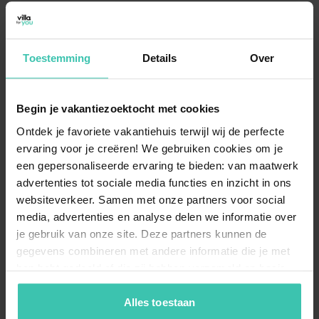
Zijn er ook appartementen in Ovezande
beschikbaar?
Toestemming
Details
Over
Hoewel het aanbod in dit karakteristieke dorp
exclusief is, wordt er regelmatig gezocht naar
appartementen in Ovezande
voor een verblijf met
veel privacy. De beschikbare accommodaties zijn vaak
Begin je vakantiezoektocht met cookies
van alle gemakken voorzien en bieden een ideale
Ontdek je favoriete vakantiehuis terwijl wij de perfecte
uitvalsbasis om
Zeeland
te verkennen. Voor een
ervaring voor je creëren! We gebruiken cookies om je
kwalitatief verblijf ben je hier aan het juiste adres, wat
ook blijkt uit de hoge reviewscore van 4.8/5.
een gepersonaliseerde ervaring te bieden: van maatwerk
advertenties tot sociale media functies en inzicht in ons
websiteverkeer. Samen met onze partners voor social
media, advertenties en analyse delen we informatie over
Welke faciliteiten zijn beschikbaar in een
je gebruik van onze site. Deze partners kunnen de
vakantiehuis in Ovezande?
gegevens combineren met andere informatie die je met
Wanneer je een
vakantiehuis in Ovezande
boekt, kun
hen hebt gedeeld of die zij hebben verzameld op basis
je rekenen op luxe extra's zoals een
eigen sauna of
van je gebruik van hun diensten. Zo zorgen we ervoor dat
jacuzzi
. Veel van onze zorgvuldig geselecteerde
jouw vakantiezoektocht soepel en op maat verloopt!
Alles toestaan
woningen beschikken bovendien over een
omheinde