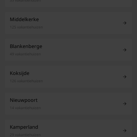
33 vakantiehuizen
Middelkerke
125 vakantiehuizen
Blankenberge
49 vakantiehuizen
Koksijde
126 vakantiehuizen
Nieuwpoort
14 vakantiehuizen
Kamperland
29 vakantiehuizen