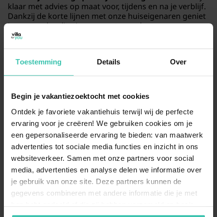
klaar met advies op maat voor, tijdens en na je verblijf.
Dankzij de korte lijnen met onze huiseigenaren geniet
je van een kwalitatieve en vertrouwde
vakantiebeleving.
Toestemming
Details
Over
Is het mogelijk om met een hond in een
vakantiehuis in Cadzand te verblijven?
Begin je vakantiezoektocht met cookies
Zeker, in veel van onze vakantiewoningen in Cadzand
zijn
honden van harte welkom
, zodat je samen met je
Ontdek je favoriete vakantiehuis terwijl wij de perfecte
trouwe viervoeter van het strand kunt genieten. We
ervaring voor je creëren! We gebruiken cookies om je
raden aan om te filteren op een
omheinde tuin
voor
een gepersonaliseerde ervaring te bieden: van maatwerk
extra veiligheid en comfort tijdens je verblijf. Zo beleef
advertenties tot sociale media functies en inzicht in ons
je een zorgeloze tijd in deze hondvriendelijke regio van
websiteverkeer. Samen met onze partners voor social
Zeeuws-Vlaanderen.
media, advertenties en analyse delen we informatie over
je gebruik van onze site. Deze partners kunnen de
gegevens combineren met andere informatie die je met
Zijn er groepsaccommodaties beschikbaar
hen hebt gedeeld of die zij hebben verzameld op basis
voor een groot gezelschap in Cadzand?
van je gebruik van hun diensten. Zo zorgen we ervoor dat