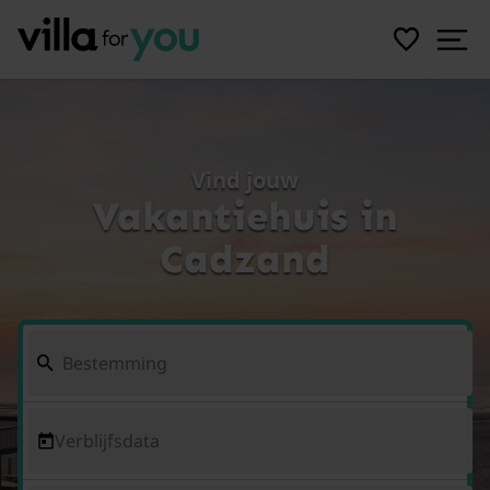
Vind jouw
Vakantiehuis in
Cadzand
Verblijfsdata