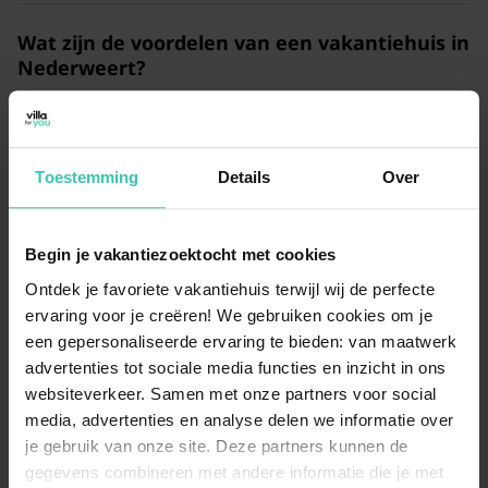
Wat zijn de voordelen van een vakantiehuis in
Nederweert?
Een
vakantiehuis in Nederweert
biedt vaak extra
ruimte en privacy, wat heerlijk is als je met familie of
vrienden reist. Veel van deze woningen zijn voorzien
van een
eigen tuin
, waardoor je ook buiten optimaal
Toestemming
Details
Over
van het Limburgse buitenleven kunt genieten.
Begin je vakantiezoektocht met cookies
Is Nederweert een geschikte bestemming
Ontdek je favoriete vakantiehuis terwijl wij de perfecte
voor een vakantie met de hond?
ervaring voor je creëren! We gebruiken cookies om je
Nederweert is een uitstekende keuze voor
een gepersonaliseerde ervaring te bieden: van maatwerk
hondenbezitters vanwege de vele wandelpaden in de
advertenties tot sociale media functies en inzicht in ons
directe omgeving. Er zijn verschillende verblijven waar
websiteverkeer. Samen met onze partners voor social
je
hond van harte welkom
is, zodat je samen kunt
media, advertenties en analyse delen we informatie over
genieten van de prachtige Limburgse landschappen.
je gebruik van onze site. Deze partners kunnen de
gegevens combineren met andere informatie die je met