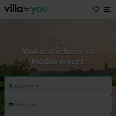
Vind jouw
Vakantiehuis in
Nederweert
Verblijfsdata