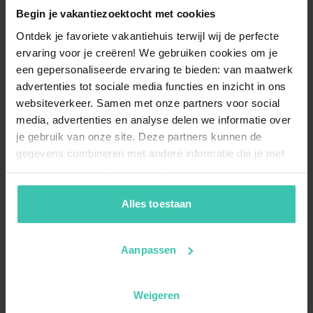
Begin je vakantiezoektocht met cookies
Ontdek je favoriete vakantiehuis terwijl wij de perfecte
ervaring voor je creëren! We gebruiken cookies om je
een gepersonaliseerde ervaring te bieden: van maatwerk
advertenties tot sociale media functies en inzicht in ons
websiteverkeer. Samen met onze partners voor social
media, advertenties en analyse delen we informatie over
je gebruik van onze site. Deze partners kunnen de
gegevens combineren met andere informatie die je met
hen hebt gedeeld of die zij hebben verzameld op basis
van je gebruik van hun diensten. Zo zorgen we ervoor dat
jouw vakantiezoektocht soepel en op maat verloopt!
Alles toestaan
Aanpassen
Weigeren