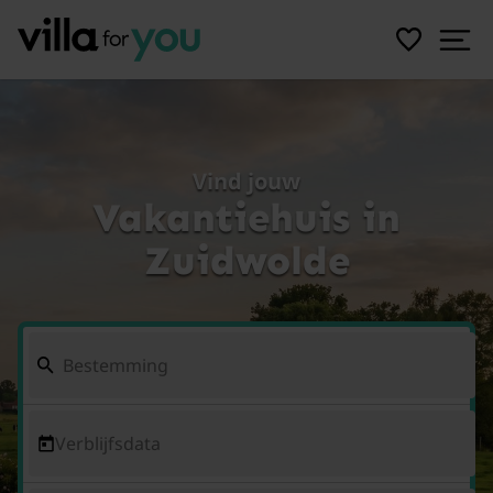
Vind jouw
Vakantiehuis in
Zuidwolde
Verblijfsdata