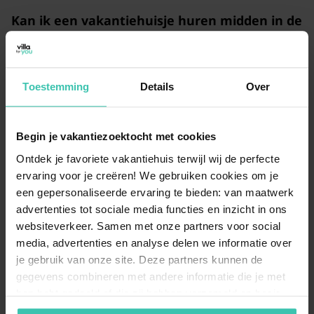
Kan ik een vakantiehuisje huren midden in de
natuur van Zuidwolde?
Zuidwolde staat bekend om zijn bosrijke omgeving,
waardoor je eenvoudig een
natuurhuisje in het bos
kunt vinden. Vanuit je accommodatie wandel of fiets je
Toestemming
Details
Over
zo de Drentse natuur in voor een
ontspannen
vakantie
vol rust en ruimte.
Begin je vakantiezoektocht met cookies
Ontdek je favoriete vakantiehuis terwijl wij de perfecte
Zijn er ook appartementen beschikbaar voor
ervaring voor je creëren! We gebruiken cookies om je
een vakantie in Zuidwolde?
een gepersonaliseerde ervaring te bieden: van maatwerk
advertenties tot sociale media functies en inzicht in ons
Voor wie op zoek is naar een compacter verblijf, zijn er
sfeervolle
appartementen in Zuidwolde
te huur. Deze
websiteverkeer. Samen met onze partners voor social
zijn vaak van alle gemakken voorzien en vormen een
media, advertenties en analyse delen we informatie over
perfecte uitvalsbasis om de
provincie Drenthe
op je
je gebruik van onze site. Deze partners kunnen de
eigen tempo te verkennen.
gegevens combineren met andere informatie die je met
hen hebt gedeeld of die zij hebben verzameld op basis
van je gebruik van hun diensten. Zo zorgen we ervoor dat