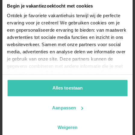
Begin je vakantiezoektocht met cookies
Ontdek je favoriete vakantiehuis terwijl wij de perfecte
ervaring voor je creëren! We gebruiken cookies om je
een gepersonaliseerde ervaring te bieden: van maatwerk
advertenties tot sociale media functies en inzicht in ons
websiteverkeer. Samen met onze partners voor social
media, advertenties en analyse delen we informatie over
je gebruik van onze site. Deze partners kunnen de
gegevens combineren met andere informatie die je met
hen hebt gedeeld of die zij hebben verzameld op basis
van je gebruik van hun diensten. Zo zorgen we ervoor dat
jouw vakantiezoektocht soepel en op maat verloopt!
Alles toestaan
Aanpassen
Weigeren