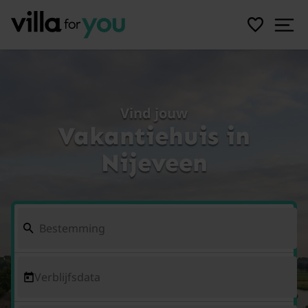
Vind jouw
Vakantiehuis in
Nijeveen
Verblijfsdata