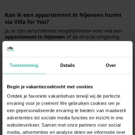
Kan ik een appartement in Nijeveen huren
via Villa for You?
Ja, er zijn verschillende mogelijkheden voor wie een
appartement in Nijeveen
of de directe omgeving
zoekt. Deze verblijven combineren comfort met een
rustige ligging
, waardoor je optimaal kunt
ontspannen tijdens je verblijf in Drenthe. Elk
vakantiehuis is door onze specialisten
persoonlijk
Toestemming
Details
Over
bezocht
, zodat je verzekerd bent van kwaliteit.
Begin je vakantiezoektocht met cookies
Is er een geschikte groepsaccommodatie in
Ontdek je favoriete vakantiehuis terwijl wij de perfecte
Nijeveen te vinden?
ervaring voor je creëren! We gebruiken cookies om je
Voor een
verblijf met een groep
in of nabij Nijeveen
een gepersonaliseerde ervaring te bieden: van maatwerk
zijn er sfeervolle opties die veel privacy en ruimte
advertenties tot sociale media functies en inzicht in ons
bieden. Deze locaties zijn vaak prachtig gelegen in de
websiteverkeer. Samen met onze partners voor social
natuur, waardoor ze uitermate geschikt zijn voor een
gezellig weekend
met vrienden of familie. Omdat het
media, advertenties en analyse delen we informatie over