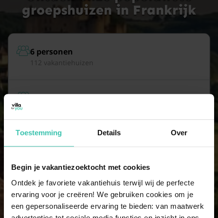
groepshuizen in Frankrijk
6 personen
112 vakantiehuizen
7 personen
103 vakantiehuizen
Toestemming
Details
Over
8 personen
51 vakantiehuizen
Begin je vakantiezoektocht met cookies
Ontdek je favoriete vakantiehuis terwijl wij de perfecte
9 personen
ervaring voor je creëren! We gebruiken cookies om je
46 vakantiehuizen
een gepersonaliseerde ervaring te bieden: van maatwerk
advertenties tot sociale media functies en inzicht in ons