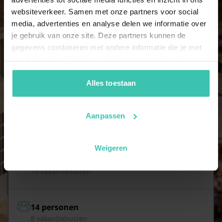
websiteverkeer. Samen met onze partners voor social
10 personen
media, advertenties en analyse delen we informatie over
24 vakantiehuizen
je gebruik van onze site. Deze partners kunnen de
gegevens combineren met andere informatie die je met
hen hebt gedeeld of die zij hebben verzameld op basis
11 personen
van je gebruik van hun diensten. Zo zorgen we ervoor dat
21 vakantiehuizen
jouw vakantiezoektocht soepel en op maat verloopt!
Alles toestaan
12 personen
Aanpassen
10 vakantiehuizen
Weigeren
13 personen
10 vakantiehuizen
14 personen
8 vakantiehuizen