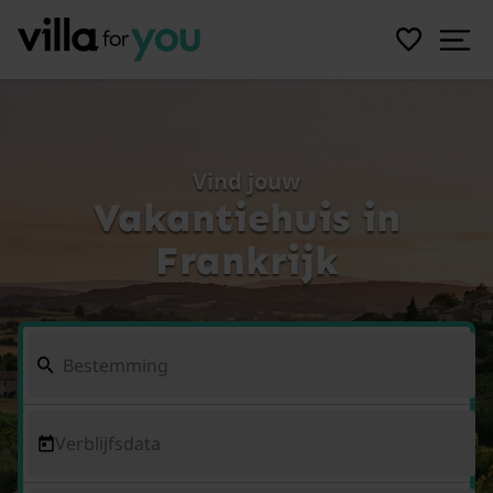
Vind jouw
Vakantiehuis in
Frankrijk
Verblijfsdata