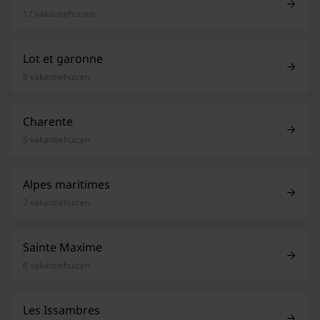
17 vakantiehuizen
Lot et garonne
8 vakantiehuizen
Charente
5 vakantiehuizen
Alpes maritimes
7 vakantiehuizen
Sainte Maxime
6 vakantiehuizen
Les Issambres