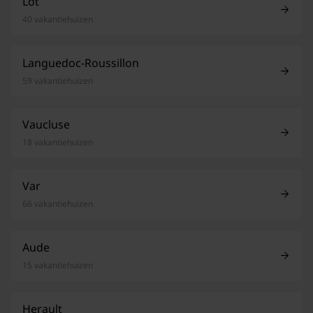
Lot
40 vakantiehuizen
Languedoc-Roussillon
59 vakantiehuizen
Vaucluse
18 vakantiehuizen
Var
66 vakantiehuizen
Aude
15 vakantiehuizen
Herault