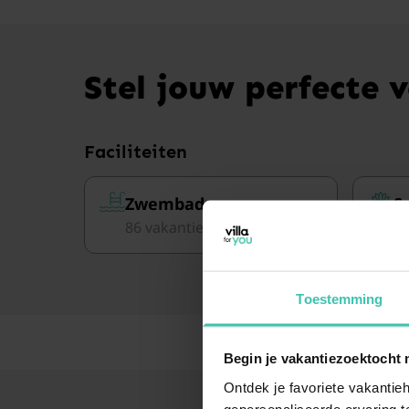
Stel jouw perfecte 
Faciliteiten
Zwembad
S
86 vakantiehuizen
3 
Toestemming
Begin je vakantiezoektocht 
Ontdek je favoriete vakantieh
gepersonaliseerde ervaring te