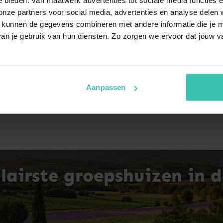
Provence: ontdek het Fra
ze partners voor social media, advertenties en analyse delen w
 kunnen de gegevens combineren met andere informatie die je me
an je gebruik van hun diensten. Zo zorgen we ervoor dat jouw v
r van lavendel en het geluid van krekels. Of je nu een luxe
basis. Ontdek de charme van Zuid-Frankrijk vanuit een sfeervo
Aanpassen
airste groepshuizen in d