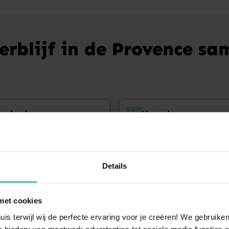
verblijf in de Provence sa
pa bad
Haard
vakantiehuizen
36 vakantiehuizen
Details
met cookies
uis terwijl wij de perfecte ervaring voor je creëren! We gebruik
 bieden: van maatwerk advertenties tot sociale media functies e