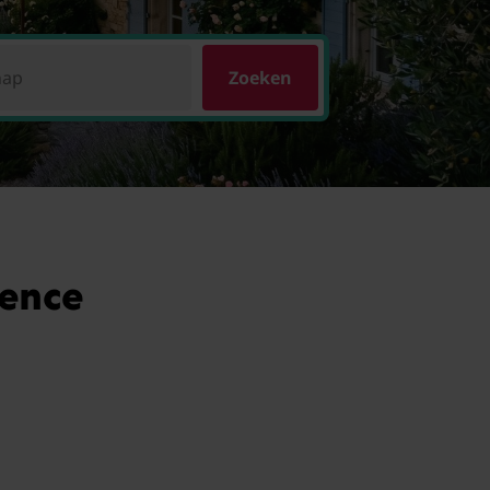
hap
Zoeken
vence