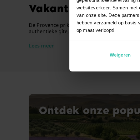
Vakantiehuis in de 
websiteverkeer. Samen met on
van onze site. Deze partners
hebben verzameld op basis v
De Provence prikkelt al je zintuigen met de geu
op maat verloopt!
authentieke gîte, hier vind je de ideale uitvals
Lees meer
Weigeren
Ontdek onze popul