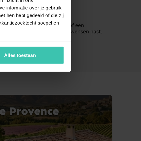
nse leven
e informatie over je gebruik
t hen hebt gedeeld of die zij
akantiezoektocht soepel en
 villa met privézwembad zoekt of een
l verblijf dat precies bij jouw wensen past.
Alles toestaan
e Provence