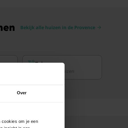
men
Bekijk alle huizen in de Provence
Tuin
90 vakantiehuizen
Over
en cookies om je een
n inzicht in ons