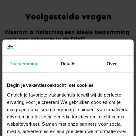
Veelgestelde vragen
Waarom is Hallschlag een ideale bestemming
voor een vakantie in de Eifel?
Hallschlag biedt een
oase van rust en natuur
, perfect
voor wie wil ontsnappen aan de dagelijkse drukte in
de Duitse Eifel. Vanuit je vakantiehuis sta je direct in
Toestemming
Details
Over
het glooiende landschap, ideaal voor lange
wandelingen of actieve fietstochten door de regio.
Begin je vakantiezoektocht met cookies
Ontdek je favoriete vakantiehuis terwijl wij de perfecte
Zijn de vakantiehuizen in Hallschlag geschikt
ervaring voor je creëren! We gebruiken cookies om je
voor een verblijf met buitenruimte?
een gepersonaliseerde ervaring te bieden: van maatwerk
Ja, de vakantiewoningen in dit dorp zijn vaak uitgerust
advertenties tot sociale media functies en inzicht in ons
met een
eigen tuin
waar je heerlijk van de buitenlucht
websiteverkeer. Samen met onze partners voor social
kunt genieten. Voor extra privacy kun je specifiek
media, advertenties en analyse delen we informatie over
kiezen voor een woning met een
omheinde tuin
, wat