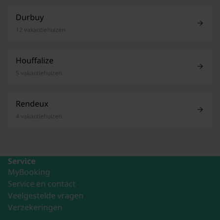
Durbuy
12 vakantiehuizen
Houffalize
5 vakantiehuizen
Rendeux
4 vakantiehuizen
Service
MyBooking
Service en contact
Veelgestelde vragen
Verzekeringen