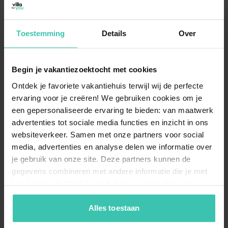
Urlaub mit Hund?
Ein
Urlaub in Gnesau
ist ideal für Hundebesitzer, da
wir Unterkünfte anbieten, in denen Ihr Vierbeiner
Toestemming
Details
Over
herzlich willkommen ist. Die weitläufigen Wanderwege
der Nockberge starten oft direkt vor der Haustür,
sodass Sie und Ihr
Hund
die Natur gemeinsam
Begin je vakantiezoektocht met cookies
erkunden können.
Ontdek je favoriete vakantiehuis terwijl wij de perfecte
ervaring voor je creëren! We gebruiken cookies om je
een gepersonaliseerde ervaring te bieden: van maatwerk
Kann ich in Gnesau auch einen Urlaub am
advertenties tot sociale media functies en inzicht in ons
Bauernhof verbringen?
websiteverkeer. Samen met onze partners voor social
Gnesau ist bekannt für seine ländliche Idylle, die sich
media, advertenties en analyse delen we informatie over
hervorragend für einen authentischen
Urlaub am
je gebruik van onze site. Deze partners kunnen de
Bauernhof
eignet. Diese Unterkunftsart ist besonders
gegevens combineren met andere informatie die je met
bei Familien beliebt, die die Nähe zu Tieren und das
traditionelle Landleben in Kärnten
hautnah erleben
hen hebt gedeeld of die zij hebben verzameld op basis
möchten.
van je gebruik van hun diensten. Zo zorgen we ervoor dat
jouw vakantiezoektocht soepel en op maat verloopt!
Alles toestaan