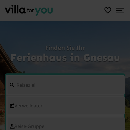
Finden Sie Ihr
Ferienhaus in Gnesau
Verweildaten
Reise-Gruppe