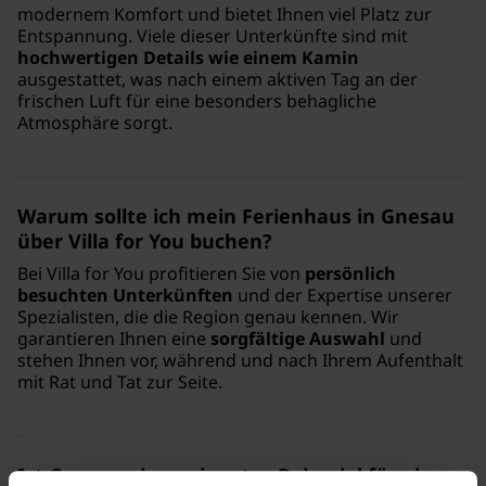
modernem Komfort und bietet Ihnen viel Platz zur
Entspannung. Viele dieser Unterkünfte sind mit
hochwertigen Details wie einem Kamin
ausgestattet, was nach einem aktiven Tag an der
frischen Luft für eine besonders behagliche
Atmosphäre sorgt.
Warum sollte ich mein Ferienhaus in Gnesau
über Villa for You buchen?
Bei Villa for You profitieren Sie von
persönlich
besuchten Unterkünften
und der Expertise unserer
Spezialisten, die die Region genau kennen. Wir
garantieren Ihnen eine
sorgfältige Auswahl
und
stehen Ihnen vor, während und nach Ihrem Aufenthalt
mit Rat und Tat zur Seite.
Ist Gnesau ein geeignetes Reiseziel für einen