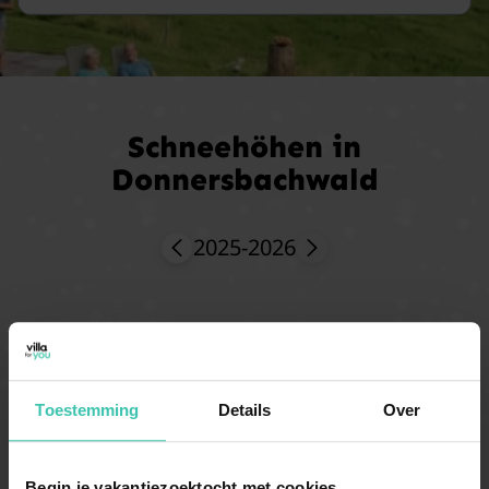
Schneehöhen in
Donnersbachwald
2025-2026
Toestemming
Details
Over
Begin je vakantiezoektocht met cookies