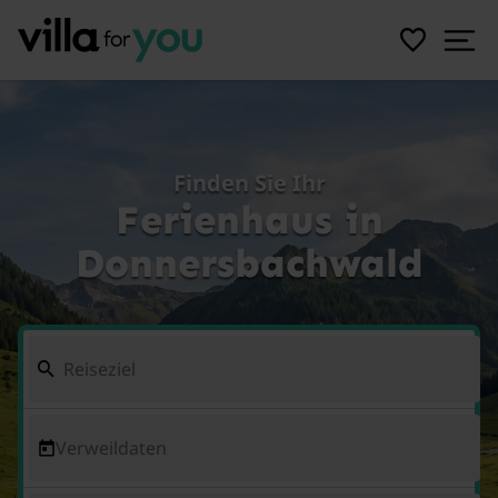
Finden Sie Ihr
Ferienhaus in
Donnersbachwald
Verweildaten