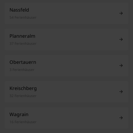
Nassfeld
54 Ferienhäuser
Planneralm
37 Ferienhäuser
Obertauern
3 Ferienhäuser
Kreischberg
32 Ferienhäuser
Wagrain
16 Ferienhäuser