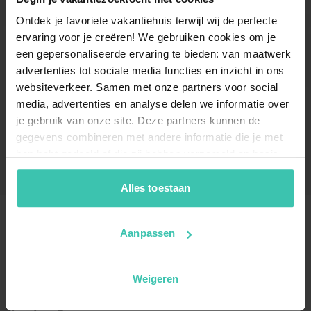
Ontdek je favoriete vakantiehuis terwijl wij de perfecte
ervaring voor je creëren! We gebruiken cookies om je
een gepersonaliseerde ervaring te bieden: van maatwerk
advertenties tot sociale media functies en inzicht in ons
websiteverkeer. Samen met onze partners voor social
media, advertenties en analyse delen we informatie over
je gebruik van onze site. Deze partners kunnen de
gegevens combineren met andere informatie die je met
hen hebt gedeeld of die zij hebben verzameld op basis
van je gebruik van hun diensten. Zo zorgen we ervoor dat
jouw vakantiezoektocht soepel en op maat verloopt!
Alles toestaan
Aanpassen
Häufig gestellte Fragen
Weigeren
Welche Art von Unterkunft in
Donnersbachwald kann ich bei Villa for You