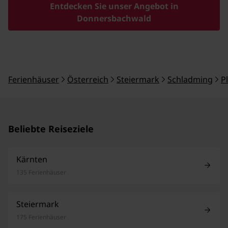
Entdecken Sie unser Angebot in
Donnersbachwald
Ferienhäuser
Österreich
Steiermark
Schladming
P
Beliebte Reiseziele
Kärnten
135 Ferienhäuser
Steiermark
175 Ferienhäuser