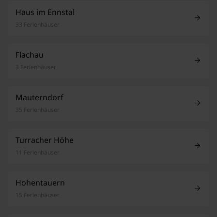
Haus im Ennstal
33 Ferienhäuser
Flachau
3 Ferienhäuser
Mauterndorf
35 Ferienhäuser
Turracher Höhe
11 Ferienhäuser
Hohentauern
15 Ferienhäuser