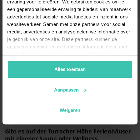
ervaring voor je creëren! We gebruiken cookies om je
een gepersonaliseerde ervaring te bieden: van maatwerk
advertenties tot sociale media functies en inzicht in ons
websiteverkeer. Samen met onze partners voor social
media, advertenties en analyse delen we informatie over
Häufig gestellte Fragen
je gebruik van onze site. Deze partners kunnen de
gegevens combineren met andere informatie die je met
hen hebt gedeeld of die zij hebben verzameld op basis
Welche Arten von Unterkünften kann ich auf
van je gebruik van hun diensten. Zo zorgen we ervoor dat
der Turracher Höhe mieten?
jouw vakantiezoektocht soepel en op maat verloopt!
Alles toestaan
Sie haben die Wahl aus insgesamt 11
hochwertigen
Unterkünften
, die von urigen Hütten bis hin zu
modernen Alpenchalets reichen. Unsere Gäste
Aanpassen
schätzen die Qualität sehr, was sich in einer
hervorragenden durchschnittlichen Bewertung von
4.8/5 bei 471 Rezensionen widerspiegelt.
Weigeren
Gibt es auf der Turracher Höhe Ferienhäuser
mit eigener Sauna oder Wellness-