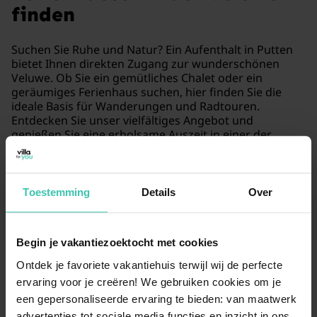
finden
Suchen Sie Ruhe und Natur? Ein Aufenthalt in Putten
bietet Ihnen direkten Zugang zur wunderschönen
Veluwe. Ob Sie ein gemütliches Chalet oder ein
geräumiges Ferienhaus suchen, hier finden Sie die
ideale Basis für Wanderungen und Radtouren.
Entdecken Sie unser vielfältiges Angebot und
genießen Sie eine erholsame Auszeit in einer der
grünsten Gemeinden der Niederlande.
Weiterlesen
Toestemming
Details
Over
Begin je vakantiezoektocht met cookies
Ontdek je favoriete vakantiehuis terwijl wij de perfecte
ervaring voor je creëren! We gebruiken cookies om je
Häufig gestellte Fragen
een gepersonaliseerde ervaring te bieden: van maatwerk
advertenties tot sociale media functies en inzicht in ons