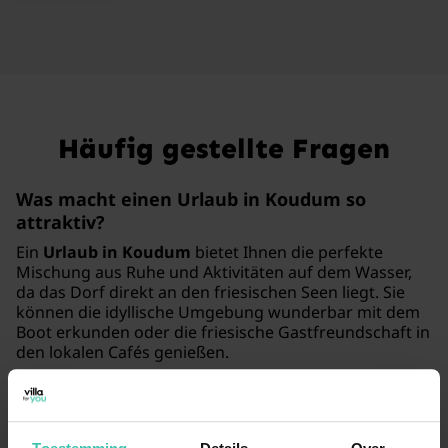
Häufig gestellte Fragen
Was macht einen Urlaub in Koudum so
attraktiv?
Ein
Urlaub in Koudum
bietet Ihnen die perfekte
Mischung aus Ruhe und Aktivitäten auf dem Wasser,
da das Dorf direkt an den friesischen Seen liegt. Sie
können die idyllische Umgebung wunderbar mit dem
Boot erkunden oder die friesische Gastfreundschaft in
den lokalen Cafés genießen.
Kann ich in Koudum ein Chalet für meine