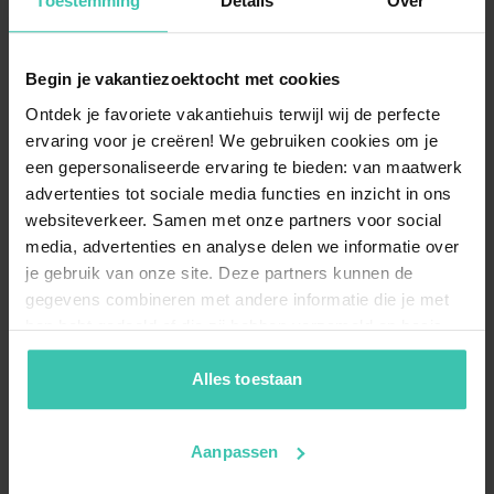
Toestemming
Details
Over
Reise mieten?
Ein
Chalet in Koudum
ist eine gemütliche Option für
alle, die eine kompakte und dennoch komfortable
Begin je vakantiezoektocht met cookies
Unterkunft suchen. Diese Unterkünfte sind oft
modern eingerichtet
und bieten Ihnen einen
Ontdek je favoriete vakantiehuis terwijl wij de perfecte
hervorragenden Ausgangspunkt für
ervaring voor je creëren! We gebruiken cookies om je
Entdeckungstouren durch das wasserreiche Friesland.
een gepersonaliseerde ervaring te bieden: van maatwerk
advertenties tot sociale media functies en inzicht in ons
websiteverkeer. Samen met onze partners voor social
media, advertenties en analyse delen we informatie over
Wie ist die Lage der Ferienhäuser in Koudum
je gebruik van onze site. Deze partners kunnen de
in Bezug auf das Wasser?
gegevens combineren met andere informatie die je met
Da Koudum als das warme Herz der friesischen
hen hebt gedeeld of die zij hebben verzameld op basis
Seenplatte gilt, liegt Ihr Domizil oft
in direkter Nähe
van je gebruik van hun diensten. Zo zorgen we ervoor dat
zu Kanälen
oder Seen. Dies bietet Ihnen ideale
Gelegenheiten zum Segeln, Angeln oder einfach nur
jouw vakantiezoektocht soepel en op maat verloopt!
Alles toestaan
zum Genießen der weiten Aussicht über die typisch
friesische Landschaft.
Aanpassen