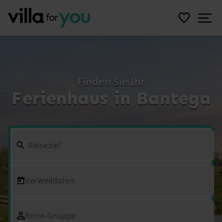
Finden Sie Ihr
Ferienhaus in Bantega
Verweildaten
Reise-Gruppe