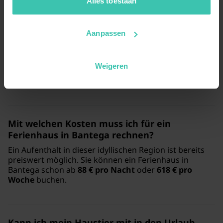
jouw vakantiezoektocht soepel en op maat verloopt!
Alles toestaan
Wie werden die Ferienhäuser in Bantega von
anderen Gästen bewertet?
Aanpassen
Die Unterkünfte in Bantega genießen bei unseren
Gästen einen hervorragenden Ruf. Mit einer
durchschnittlichen Bewertung von 4.6/5
basierend
Weigeren
auf
38 Bewertungen
können Sie sich auf geprüfte
Qualität und hohen Komfort verlassen.
Mit welchen Kosten muss ich für ein
Ferienhaus in Bantega rechnen?
Ein Aufenthalt in dieser idyllischen Region ist bereits
preiswert möglich. Sie können ein Ferienhaus in
Bantega schon ab
88 € pro Nacht
oder
618 € pro
Woche
buchen.
Kann ich mein Haustier mit in den Urlaub