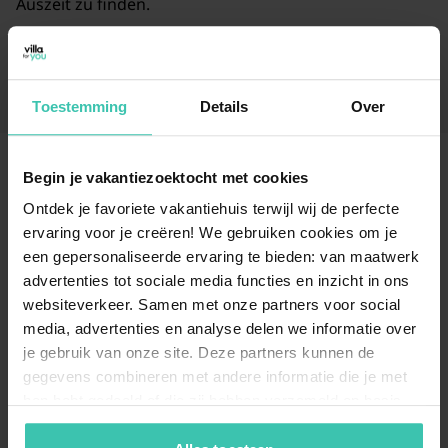
Auszeit zu finden.
Weiterlesen
Toestemming
Details
Over
Begin je vakantiezoektocht met cookies
Häufig gestellte Fragen
Ontdek je favoriete vakantiehuis terwijl wij de perfecte
ervaring voor je creëren! We gebruiken cookies om je
Welche Arten von Unterkünften bietet Villa
een gepersonaliseerde ervaring te bieden: van maatwerk
for You in Bantega an?
advertenties tot sociale media functies en inzicht in ons
websiteverkeer. Samen met onze partners voor social
In Bantega finden Sie vor allem
gemütliche Chalets
,
die sich ideal für einen naturnahen Urlaub eignen. Wir
media, advertenties en analyse delen we informatie over
bieten aktuell
6 Unterkünfte
in einem gepflegten
6
je gebruik van onze site. Deze partners kunnen de
Ferienpark
an, die von unseren Experten persönlich
gegevens combineren met andere informatie die je met
ausgewählt wurden.
hen hebt gedeeld of die zij hebben verzameld op basis
van je gebruik van hun diensten. Zo zorgen we ervoor dat