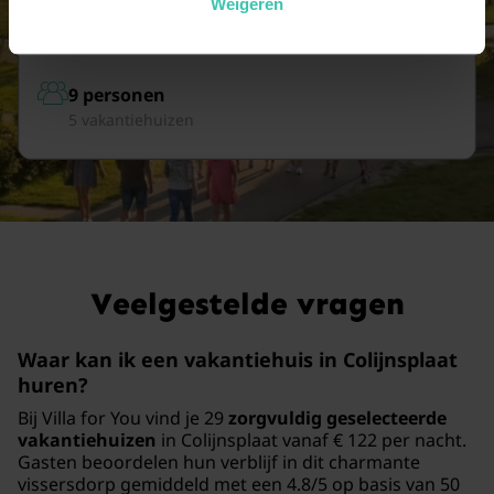
Weigeren
5 vakantiehuizen
9 personen
5 vakantiehuizen
Veelgestelde vragen
Waar kan ik een vakantiehuis in Colijnsplaat
huren?
Bij Villa for You vind je 29
zorgvuldig geselecteerde
vakantiehuizen
in Colijnsplaat vanaf € 122 per nacht.
Gasten beoordelen hun verblijf in dit charmante
vissersdorp gemiddeld met een 4.8/5 op basis van 50