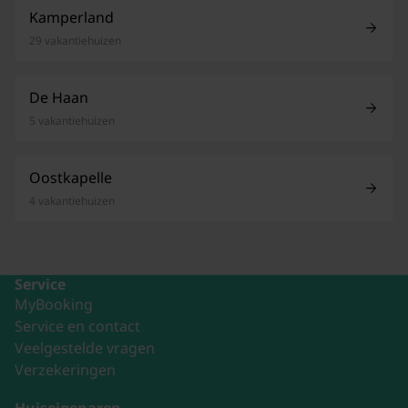
Kamperland
29 vakantiehuizen
De Haan
5 vakantiehuizen
Oostkapelle
4 vakantiehuizen
Service
MyBooking
Service en contact
Veelgestelde vragen
Verzekeringen
Huiseigenaren