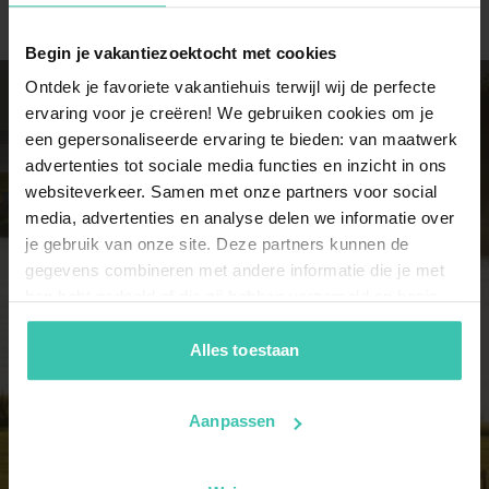
Begin je vakantiezoektocht met cookies
Ontdek je favoriete vakantiehuis terwijl wij de perfecte
ervaring voor je creëren! We gebruiken cookies om je
Ontdek onze populairste
een gepersonaliseerde ervaring te bieden: van maatwerk
advertenties tot sociale media functies en inzicht in ons
groepshuizen in Colijnsplaat
websiteverkeer. Samen met onze partners voor social
media, advertenties en analyse delen we informatie over
je gebruik van onze site. Deze partners kunnen de
6 personen
gegevens combineren met andere informatie die je met
17 vakantiehuizen
hen hebt gedeeld of die zij hebben verzameld op basis
van je gebruik van hun diensten. Zo zorgen we ervoor dat
jouw vakantiezoektocht soepel en op maat verloopt!
Alles toestaan
7 personen
17 vakantiehuizen
Aanpassen
8 personen