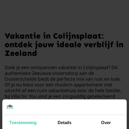
Vakantie in Colijnsplaat:
ontdek jouw ideale verblijf in
Zeeland
Zoek je een ontspannen vakantie in Colijnsplaat? Dit
authentieke Zeeuwse vissersdorp aan de
Oosterschelde biedt de perfecte mix van rust en luxe.
Of je nu kiest voor een modern appartement met
uitzicht of een ruim vakantiehuis voor de hele familie,
bij Villa for You vind je een zorgvuldig geselecteerd
aanbod. Laat je inspireren door de zilte zeelucht
tijdens je verblijf.
Lees meer
Toestemming
Details
Over