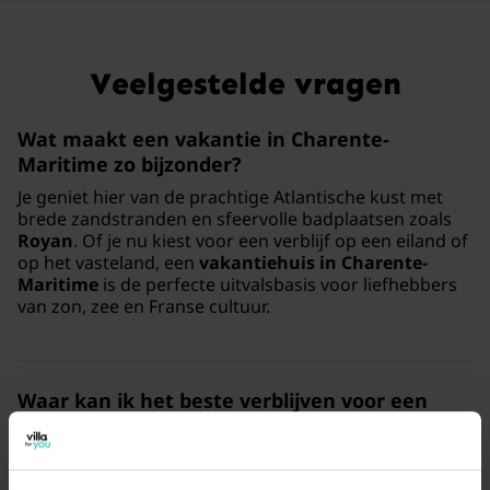
Veelgestelde vragen
Wat maakt een vakantie in Charente-
Maritime zo bijzonder?
Je geniet hier van de prachtige Atlantische kust met
brede zandstranden en sfeervolle badplaatsen zoals
Royan
. Of je nu kiest voor een verblijf op een eiland of
op het vasteland, een
vakantiehuis in Charente-
Maritime
is de perfecte uitvalsbasis voor liefhebbers
van zon, zee en Franse cultuur.
Waar kan ik het beste verblijven voor een
vakantie aan de kust?
Voor een verblijf direct aan de oceaan zijn
appartementen in Charente-Maritime
een