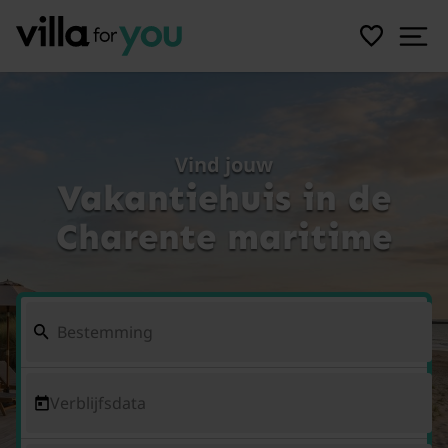
Vind jouw
Vakantiehuis in de
Charente maritime
Verblijfsdata