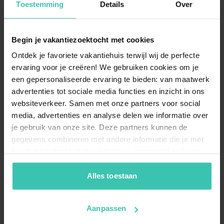
Toestemming
Details
Over
uitstekende keuze, zeker in populaire plaatsen zoals
Royan
. Ook op het eiland Île de Ré, nabij
Saint-
Clément-des-Baleines
, vind je prachtige locaties voor
een vakantie vlak bij de zee.
Begin je vakantiezoektocht met cookies
Ontdek je favoriete vakantiehuis terwijl wij de perfecte
ervaring voor je creëren! We gebruiken cookies om je
Wat is het voordeel van een gite rural in
een gepersonaliseerde ervaring te bieden: van maatwerk
Charente-Maritime?
advertenties tot sociale media functies en inzicht in ons
websiteverkeer. Samen met onze partners voor social
Een
gite rural in Charente-Maritime
biedt je de kans
om het Franse platteland van dichtbij te beleven, ver
media, advertenties en analyse delen we informatie over
weg van de drukte. Deze
vakantiewoningen
je gebruik van onze site. Deze partners kunnen de
bevinden zich vaak op kleinschalige locaties, waardoor
gegevens combineren met andere informatie die je met
je optimaal geniet van privacy, rust en de authentieke
hen hebt gedeeld of die zij hebben verzameld op basis
lokale sfeer.
van je gebruik van hun diensten. Zo zorgen we ervoor dat
jouw vakantiezoektocht soepel en op maat verloopt!
Alles toestaan
Welke soorten accommodaties kan ik huren
in deze regio?
Aanpassen