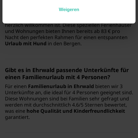
in Ehrwald möglich?
Weigeren
Ja, wir verfügen über 3
hundefreundliche
Unterkünfte in Ehrwald
, in denen Ihr Vierbeiner
herzlich willkommen ist. Diese speziellen Ferienhäuser
und Wohnungen bieten Ihnen bereits ab 83 € pro
Nacht den perfekten Rahmen für einen entspannten
Urlaub mit Hund
in den Bergen.
Gibt es in Ehrwald passende Unterkünfte für
einen Familienurlaub mit 4 Personen?
Für einen
Familienurlaub in Ehrwald
bieten wir 3
Unterkünfte an, die ideal für 4 Personen geeignet sind.
Diese Wohnungen sind bei Familien sehr gefragt und
werden mit durchschnittlich 4.6/5 Sternen bewertet,
was eine
hohe Qualität und Kinderfreundlichkeit
garantiert.