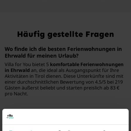
Häufig gestellte Fragen
Wo finde ich die besten Ferienwohnungen in
Ehrwald für meinen Urlaub?
Villa for You bietet 5
komfortable Ferienwohnungen
in Ehrwald
an, die ideal als Ausgangspunkt für Ihre
Aktivitäten in Tirol dienen. Diese Unterkünfte sind mit
einer durchschnittlichen Bewertung von 4.5/5 bei 219
Gästen äußerst beliebt und starten preislich ab 83 €
pro Nacht.
Welche Unterkünfte eignen sich in Ehrwald
am besten für einen Skiurlaub?