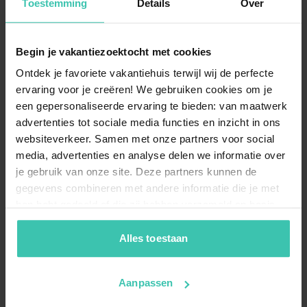
Toestemming
Details
Over
Ehrwald ist ein
hervorragendes Skigebiet
, und unsere
Unterkünfte bieten Ihnen die nötige Nähe zu den
Liften der Ehrwalder Alm oder dem Wetterstein. Da
viele unserer
Ferienhäuser in Ehrwald
speziell auf
Begin je vakantiezoektocht met cookies
Wintersportler ausgerichtet sind, finden Sie dort oft
Ontdek je favoriete vakantiehuis terwijl wij de perfecte
praktische Extras wie Skikeller für Ihre Ausrüstung.
ervaring voor je creëren! We gebruiken cookies om je
een gepersonaliseerde ervaring te bieden: van maatwerk
advertenties tot sociale media functies en inzicht in ons
Kann ich in Ehrwald auch kurzfristig eine
websiteverkeer. Samen met onze partners voor social
Unterkunft für eine Übernachtung finden?
media, advertenties en analyse delen we informatie over
Wenn Sie spontan
in Ehrwald übernachten
möchten,
je gebruik van onze site. Deze partners kunnen de
finden Sie bei uns regelmäßig attraktive Last-Minute-
gegevens combineren met andere informatie die je met
Angebote für verschiedene Objekttypen. Da jedes
hen hebt gedeeld of die zij hebben verzameld op basis
Ferienhaus von unseren Experten persönlich
van je gebruik van hun diensten. Zo zorgen we ervoor dat
besucht
wurde, können Sie sich auch bei einer
jouw vakantiezoektocht soepel en op maat verloopt!
kurzfristigen Buchung auf geprüfte Qualität verlassen.
Alles toestaan
Aanpassen
Ist ein Urlaub mit Hund in einer Unterkunft