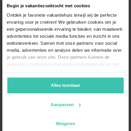
Begin je vakantiezoektocht met cookies
Ontdek je favoriete vakantiehuis terwijl wij de perfecte
ervaring voor je creëren! We gebruiken cookies om je
een gepersonaliseerde ervaring te bieden: van maatwerk
advertenties tot sociale media functies en inzicht in ons
websiteverkeer. Samen met onze partners voor social
media, advertenties en analyse delen we informatie over
je gebruik van onze site. Deze partners kunnen de
gegevens combineren met andere informatie die je met
hen hebt gedeeld of die zij hebben verzameld op basis
van je gebruik van hun diensten. Zo zorgen we ervoor dat
jouw vakantiezoektocht soepel en op maat verloopt!
Alles toestaan
Aanpassen
Weigeren