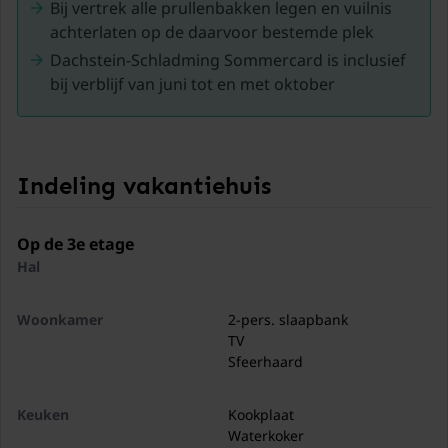
Bij vertrek alle prullenbakken legen en vuilnis
het ‘dal der duizend bronnen’. Bij elk appartement
achterlaten op de daarvoor bestemde plek
hoort een parkeerplaats, en voor extra auto’s zijn er
parkeerplaatsen bij de Billa of skilift. Dus of je nu wilt
Dachstein-Schladming Sommercard is inclusief
skiën of wandelen, Haus im Ennstal heeft het allemaal
bij verblijf van juni tot en met oktober
– en wacht op jouw bezoek!.
Indeling vakantiehuis
Op de 3e etage
Hal
Woonkamer
2-pers. slaapbank
TV
Sfeerhaard
Keuken
Kookplaat
Waterkoker