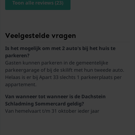
Toon alle reviews (23)
48,3 km
Skibus
140 meter
Salzburg Airport Salzburg
Veelgestelde vragen
97 km
Is het mogelijk om met 2 auto's bij het huis te
parkeren?
Gasten kunnen parkeren in de gemeentelijke
parkeergarage of bij de skilift met hun tweede auto.
Helaas is er bij Apart 33 slechts 1 parkeerplaats per
appartement.
Van wanneer tot wanneer is de Dachstein
Schladming Sommercard geldig?
Van hemelvaart t/m 31 oktober ieder jaar