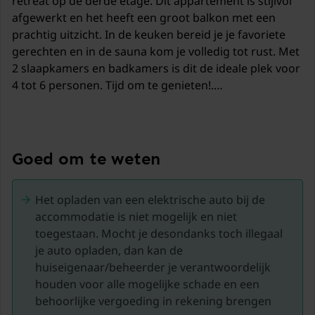
retreat op de derde etage. Dit appartement is stijlvol
afgewerkt en het heeft een groot balkon met een
prachtig uitzicht. In de keuken bereid je je favoriete
gerechten en in de sauna kom je volledig tot rust. Met
2 slaapkamers en badkamers is dit de ideale plek voor
4 tot 6 personen. Tijd om te genieten!.
De schladming-kaart is inbegrepen bij een verblijf van
juni tot en met oktober.
Goed om te weten
Haus im Ennstal is het levendige hart van Steiermark,
perfect voor gezinnen, sportfanaten en rustzoekers.
Het opladen van een elektrische auto bij de
Vanuit het dorp kun je via twee skiliften en drie
accommodatie is niet mogelijk en niet
dalafdalingen (blauw, rood en zwart) tot in het dorp
toegestaan. Mocht je desondanks toch illegaal
skiën. Deze pistes maken deel uit van de uitgebreide
je auto opladen, dan kan de
"4-Berge" skipistes van Schladming, een waar
huiseigenaar/beheerder je verantwoordelijk
sneeuwparadijs. In de zomer biedt de regio talrijke
houden voor alle mogelijke schade en een
wandel- en fietspaden. Met haar bergmeren, duizend
behoorlijke vergoeding in rekening brengen
bronnen en watervallen staat Schladming bekend als