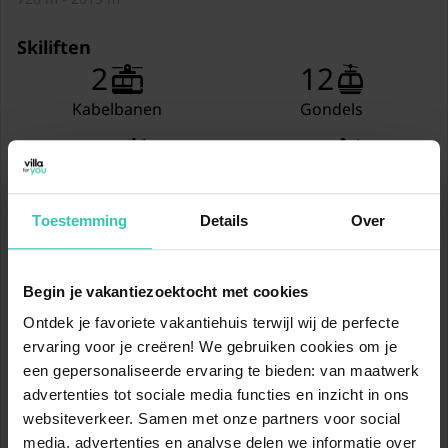
Skiberging (gedeeld met
andere gasten)
Skiliften
2
12
Balkon
Kabelbanen
Gondels
Verwarming
18
12
(vloerverwarming)
Stoeltjesliften
Sleepliften
Tuinmeubilair
Toestemming
Details
Over
Skipistes
46.4
68.3
1x parking
km
km
Begin je vakantiezoektocht met cookies
Blauwe pistes
Rode pistes
Lift
Ontdek je favoriete vakantiehuis terwijl wij de perfecte
8.3
123
km
km
ervaring voor je creëren! We gebruiken cookies om je
1x kinderbed (excl.
een gepersonaliseerde ervaring te bieden: van maatwerk
Zwarte pistes
Totaal
beddengoed) (tegen
advertenties tot sociale media functies en inzicht in ons
betaling)
websiteverkeer. Samen met onze partners voor social
Toon pistekaart
media, advertenties en analyse delen we informatie over