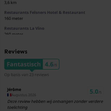
3,6 km
Restaurants Felsners Hotel & Restaurant
160 meter
Restaurants La Vino
260 meter
Restaurants Apartment Cafe Pension Kitzer
340 meter
Reviews
Restaurants Panoramahotel Gürtl
Fantastisch
4.6
/5
400 meter
Op basis van 23 reviews
Skilift Schladming
500 meter
Jérôme
5.0
Skilift Galsterberg
/5
Augustus 2026
14,8 km
Deze review hebben wij ontvangen zonder verdere
toelichting
Skilift Radstadt/Altenmarkt