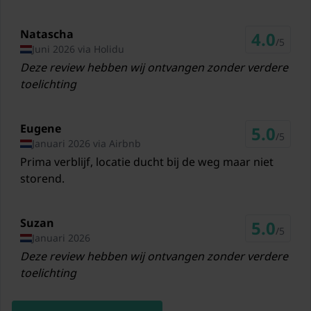
26,5 km
Natascha
Skilift Fageralm
4.0
/5
Juni 2026 via Holidu
31,5 km
Deze review hebben wij ontvangen zonder verdere
Skilift Snow Space Salzburg
toelichting
33,5 km
Skilift Tauplitz
Eugene
5.0
/5
38,1 km
Januari 2026 via Airbnb
Prima verblijf, locatie ducht bij de weg maar niet
Skilift Flachauwinkl/Kleinarl (Shuttleberg)
storend.
41,8 km
Skilift Obertauern
Suzan
5.0
42,6 km
/5
Januari 2026
Deze review hebben wij ontvangen zonder verdere
Skilift Riesneralm
toelichting
47 km
Skilift Planneralm